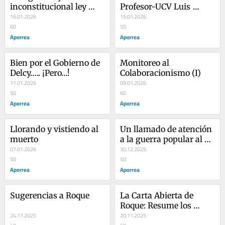
inconstitucional ley 
Profesor-UCV Luis 
antibloqueo
16.01.2026
Fuenmayor Toro
15.01.2026
60
50
Aporrea
Aporrea
Bien por el Gobierno de 
Monitoreo al 
Delcy….. ¡Pero…!
Colaboracionismo (I)
11.01.2026
09.01.2026
50
60
Aporrea
Aporrea
Llorando y vistiendo al 
Un llamado de atención 
muerto
a la guerra popular al 
07.01.2026
imperialismo yanqui
30.12.2025
50
50
Aporrea
Aporrea
Sugerencias a Roque
La Carta Abierta de 
Roque: Resume los 
24.11.2025
últimos 26 años de 
20.11.2025