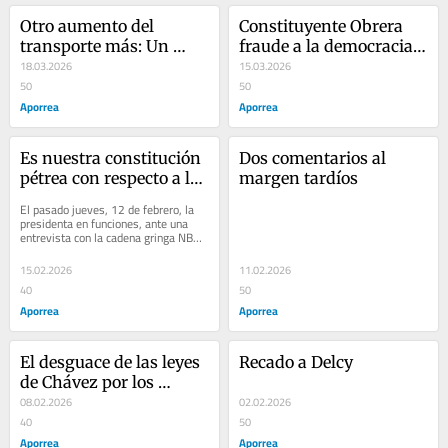
Republica
Otro aumento del 
Constituyente Obrera 
transporte más: Un 
fraude a la democracia 
gobierno irresponsable 
18.03.2026
sindical
15.03.2026
e indolente con el 
50
50
pueblo
Aporrea
Aporrea
Es nuestra constitución 
Dos comentarios al 
pétrea con respecto a las 
margen tardíos
faltas presidenciales
El pasado jueves, 12 de febrero, la 
presidenta en funciones, ante una 
entrevista con la cadena gringa NBC, 
“lanzó el anzuelo”, para ver a 
cuantos...
15.02.2026
11.02.2026
40
50
Aporrea
Aporrea
El desguace de las leyes 
Recado a Delcy
de Chávez por los 
imperialistas a través de 
08.02.2026
02.02.2026
los Rodriguez
40
50
Aporrea
Aporrea