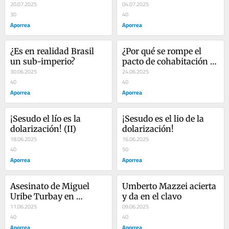
vencer al imperialismo 
20.07.2025
general de la OEA
04.07.2025
anglosajón I/II
30
40
Aporrea
Aporrea
¿Es en realidad Brasil 
¿Por qué se rompe el 
un sub-imperio?
pacto de cohabitación 
30.06.2025
entre la derecha 
24.06.2025
40
imperialista y el 
40
Aporrea
madurismo?
Aporrea
¡Sesudo el lío es la 
¡Sesudo es el lio de la 
dolarización! (II)
dolarización!
18.06.2025
16.06.2025
40
50
Aporrea
Aporrea
Asesinato de Miguel 
Umberto Mazzei acierta 
Uribe Turbay en 
y da en el clavo
Colombia: causas, 
11.06.2025
09.06.2025
objetivos y posibles 
40
40
escenarios
Aporrea
Aporrea