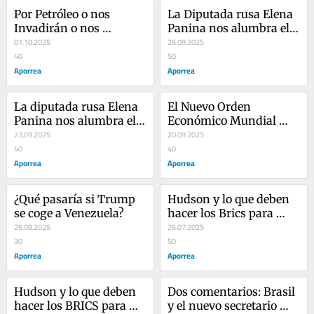
Por Petróleo o nos 
La Diputada rusa Elena 
Invadirán o nos 
Panina nos alumbra el 
"Doblaran el Brazo"
01.10.2025
camino (y II)
26.09.2025
40
50
Aporrea
Aporrea
La diputada rusa Elena 
El Nuevo Orden 
Panina nos alumbra el 
Económico Mundial 
camino
23.09.2025
surgido a raíz del Foro 
20.09.2025
40
de Shanghái
40
Aporrea
Aporrea
¿Qué pasaría si Trump 
Hudson y lo que deben 
se coge a Venezuela?
hacer los Brics para 
26.08.2025
vencer al imperialismo 
26.07.2025
30
anglosajón ((II/II)
50
Aporrea
Aporrea
Hudson y lo que deben 
Dos comentarios: Brasil 
hacer los BRICS para 
y el nuevo secretario 