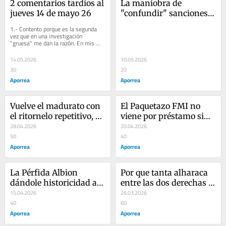
2 comentarios tardíos al 
La maniobra de 
jueves 14 de mayo 26
"confundir" sanciones 
con tutelaje del 
1.- Contento porque es la segunda 
madurismo 
vez que en una investigación 
"gruesa" me dan la razón. En mis 
rodriguismo
investigaciones y estudios, en donde 
soy...
14.05.2026
10.05.2026
30
20
Aporrea
Aporrea
Vuelve el madurato con 
El Paquetazo FMI no 
el ritornelo repetitivo, 
viene por préstamo sino 
cansón y falso de las 
28.04.2026
por deuda
20.04.2026
sanciones para 
50
40
justificar la traición y 
Aporrea
Aporrea
encubrir su negligencia
La Pérfida Albion 
Por que tanta alharaca 
dándole historicidad a 
entre las dos derechas el 
los Rodríguez
15.04.2026
maricorinato y el 
26.03.2026
40
madurato con el 
60
Aporrea
nombramiento del 
Aporrea
Fiscal General de la 