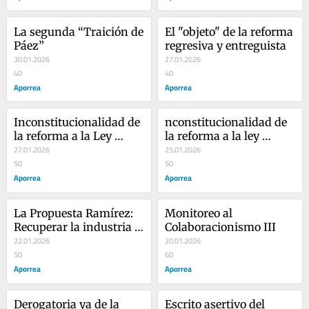
La segunda “Traición de 
El "objeto" de la reforma 
Páez”
regresiva y entreguista
30.01.2026
27.01.2026
40
40
Aporrea
Aporrea
Inconstitucionalidad de 
nconstitucionalidad de 
la reforma a la Ley 
la reforma a la ley 
Orgánica Constitucional 
27.01.2026
orgánica constitucional 
25.01.2026
de Hidrocarburos II
50
de hidrocarburos
50
Aporrea
Aporrea
La Propuesta Ramírez: 
Monitoreo al 
Recuperar la industria 
Colaboracionismo III
petrolera sin perder 
22.01.2026
20.01.2026
soberanía
50
60
Aporrea
Aporrea
Derogatoria ya de la 
Escrito asertivo del 