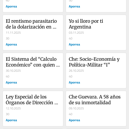
40
historia patria (I)
50
Aporrea
Aporrea
El rentismo parasitario 
Yo si lloro por ti 
de la dolarización en 
Argentina
Venezuela ahorita
11.11.2025
03.11.2025
30
40
Aporrea
Aporrea
El Sistema del “Calculo 
Che: Socio-Economía y 
Económico” con quien 
Política-Militar “I”
se topó el Che en Cuba
30.10.2025
26.10.2025
40
40
Aporrea
Aporrea
Ley Especial de los 
Che Guevara. A 58 años 
Órganos de Dirección 
de su inmortalidad
para la Defensa Integral 
12.10.2025
09.10.2025
de Venezuela
30
40
Aporrea
Aporrea