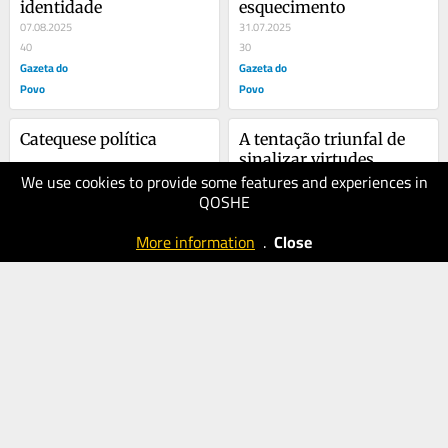
identidade
esquecimento
07.08.2025
31.07.2025
40
30
Gazeta do
Gazeta do
Povo
Povo
Catequese política
A tentação triunfal de 
sinalizar virtudes
We use cookies to provide some features and experiences in
24.07.2025
18.07.2025
QOSHE
40
40
Gazeta do
Gazeta do
More information
.
Close
Povo
Povo