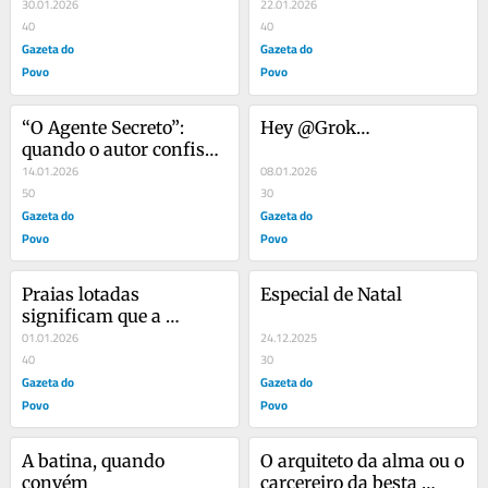
30.01.2026
das políticas 
22.01.2026
40
identitárias
40
Gazeta do
Gazeta do
Povo
Povo
“O Agente Secreto”: 
Hey @Grok…
quando o autor confisca 
a obra
14.01.2026
08.01.2026
50
30
Gazeta do
Gazeta do
Povo
Povo
Praias lotadas 
Especial de Natal
significam que a 
economia está 
01.01.2026
24.12.2025
bombando?
40
30
Gazeta do
Gazeta do
Povo
Povo
A batina, quando 
O arquiteto da alma ou o 
convém
carcereiro da besta 