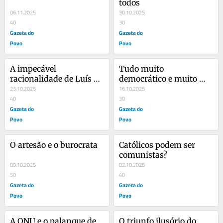
todos
06.11.2025
30.10.2025
40
30
Gazeta do
Gazeta do
Povo
Povo
A impecável 
Tudo muito 
racionalidade de Luís 
democrático e muito 
Roberto Barroso
23.10.2025
bem administrado
16.10.2025
40
30
Gazeta do
Gazeta do
Povo
Povo
O artesão e o burocrata
Católicos podem ser 
comunistas?
09.10.2025
02.10.2025
50
40
Gazeta do
Gazeta do
Povo
Povo
A ONU e o palanque de 
O triunfo ilusório do 