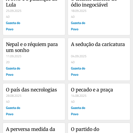
Lula
ódio inegociável
25.09.2025
18.09.2025
40
40
Gazeta do
Gazeta do
Povo
Povo
Nepal e o réquiem para 
A sedução da caricatura
um sonho
11.09.2025
04.09.2025
20
40
Gazeta do
Gazeta do
Povo
Povo
O país das necrologias
O pecado e a praça
28.08.2025
14.08.2025
40
40
Gazeta do
Gazeta do
Povo
Povo
A perversa medida da 
O partido do 