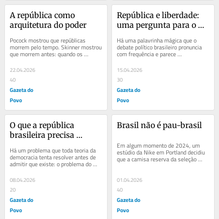
A república como 
República e liberdade: 
arquitetura do poder
uma pergunta para o 
Brasil
Pocock mostrou que repúblicas 
Há uma palavrinha mágica que o 
morrem pelo tempo. Skinner mostrou 
debate político brasileiro pronuncia 
que morrem antes: quando os 
com frequência e parece 
cidadãos aceitam a dependência 
compreender com raridade: liberdade. 
como condição natural...
Invocada por...
22.04.2026
15.04.2026
40
30
Gazeta do
Gazeta do
Povo
Povo
O que a república 
Brasil não é pau-brasil
brasileira precisa 
aprender com 
Em algum momento de 2024, um 
Há um problema que toda teoria da 
estúdio da Nike em Portland decidiu 
Maquiavel
democracia tenta resolver antes de 
que a camisa reserva da seleção 
admitir que existe: o problema do 
brasileira para a Copa de 2026 
tempo. Uma república livre pode 
poderia ser...
durar? A...
08.04.2026
01.04.2026
20
40
Gazeta do
Gazeta do
Povo
Povo