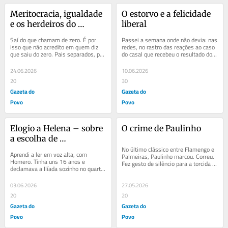
Meritocracia, igualdade 
O estorvo e a felicidade 
e os herdeiros do 
liberal
fracasso
Saí do que chamam de zero. É por 
Passei a semana onde não devia: nas 
isso que não acredito em quem diz 
redes, no rastro das reações ao caso 
que saiu do zero. Pais separados, pai 
do casal que recebeu o resultado do 
músico e alcoólatra, mãe sozinha,...
exame pré-natal – síndrome de 
Down...
24.06.2026
10.06.2026
20
30
Gazeta do
Gazeta do
Povo
Povo
Elogio a Helena – sobre 
O crime de Paulinho
a escolha de 
Christopher Nolan
No último clássico entre Flamengo e 
Aprendi a ler em voz alta, com 
Palmeiras, Paulinho marcou. Correu. 
Homero. Tinha uns 16 anos e 
Fez gesto de silêncio para a torcida 
declamava a Ilíada sozinho no quarto, 
adversária no Maracanã. Celebrou 
sem entender metade. Gostava do 
um...
som antes de gostar...
03.06.2026
27.05.2026
20
20
Gazeta do
Gazeta do
Povo
Povo