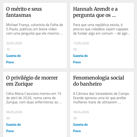
O mérito e seus 
Hannah Arendt e a 
fantasmas
pergunta que os 
republicanos 
Michael França, colunista da Folha de 
Para que uma república exista, é 
esqueceram
S.Paulo, publicou um breve vídeo 
preciso que cidadãos sejam capazes 
com uma pergunta que ele mesmo 
de fundar algo em comum – de agir 
considera devastadora: quem tem 
juntos para criar uma ordem que 
mais mérito...
antes não...
20.05.2026
13.05.2026
10
20
Gazeta do
Gazeta do
Povo
Povo
O privilégio de morrer 
Fenomenologia social 
em Zurique
do banheiro
Célia Maria Cassiano morreu em 15 
A Câmara dos Vereadores de Campo 
de abril de 2026, numa cama de 
Grande aprovou uma lei que proíbe 
Zurique, com duas enfermeiras ao 
mulheres trans de utilizarem 
lado e sem sentir dor. Tinha atrofia 
banheiros femininos. Obviamente, 
muscular...
gerou confusão e...
06.05.2026
30.04.2026
30
30
Gazeta do
Gazeta do
Povo
Povo