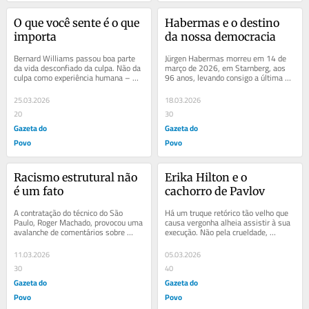
O que você sente é o que 
Habermas e o destino 
importa
da nossa democracia
Bernard Williams passou boa parte 
Jürgen Habermas morreu em 14 de 
da vida desconfiado da culpa. Não da 
março de 2026, em Starnberg, aos 
culpa como experiência humana – 
96 anos, levando consigo a última 
essa ele respeitava como sinal de 
voz do Iluminismo disposta a 
que algo...
defender, com rigor...
25.03.2026
18.03.2026
20
30
Gazeta do
Gazeta do
Povo
Povo
Racismo estrutural não 
Erika Hilton e o 
é um fato
cachorro de Pavlov
A contratação do técnico do São 
Há um truque retórico tão velho que 
Paulo, Roger Machado, provocou uma 
causa vergonha alheia assistir à sua 
avalanche de comentários sobre 
execução. Não pela crueldade, 
racismo estrutural. Como toda 
obviamente. Refiro-me à...
polêmica, isso...
11.03.2026
05.03.2026
30
40
Gazeta do
Gazeta do
Povo
Povo