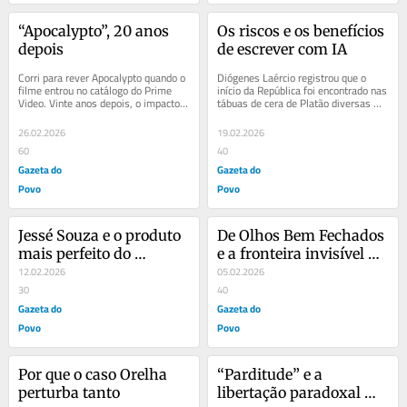
“Apocalypto”, 20 anos 
Os riscos e os benefícios 
depois
de escrever com IA
Corri para rever Apocalypto quando o 
Diógenes Laércio registrou que o 
filme entrou no catálogo do Prime 
início da República foi encontrado nas 
Video. Vinte anos depois, o impacto 
tábuas de cera de Platão diversas 
permanece. Na época, vi no cinema. 
vezes reescrito. Platão, o filósofo...
Um...
26.02.2026
19.02.2026
60
40
Gazeta do
Gazeta do
Povo
Povo
Jessé Souza e o produto 
De Olhos Bem Fechados 
mais perfeito do 
e a fronteira invisível da 
intelectual de esquerda
12.02.2026
perversidade
05.02.2026
30
40
Gazeta do
Gazeta do
Povo
Povo
Por que o caso Orelha 
“Parditude” e a 
perturba tanto
libertação paradoxal 