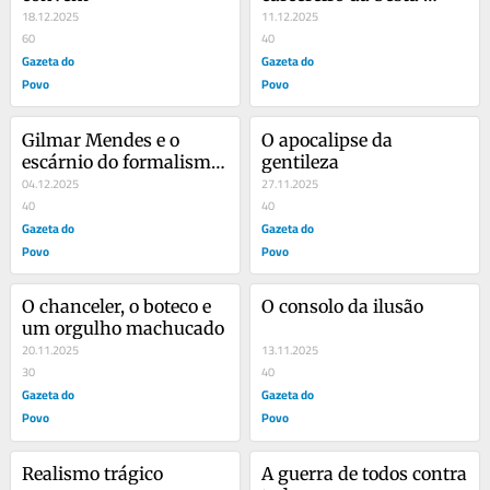
18.12.2025
humana
11.12.2025
60
40
Gazeta do
Gazeta do
Povo
Povo
Gilmar Mendes e o 
O apocalipse da 
escárnio do formalismo 
gentileza
ativista
04.12.2025
27.11.2025
40
40
Gazeta do
Gazeta do
Povo
Povo
O chanceler, o boteco e 
O consolo da ilusão
um orgulho machucado
20.11.2025
13.11.2025
30
40
Gazeta do
Gazeta do
Povo
Povo
Realismo trágico
A guerra de todos contra 