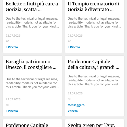
Bollette rifiuti più care a 
Il Tempio crematorio di 
Gorizia, scatta 
Gorizia è diventato 
l'aumento della Tari tra 
realtà: futuro 
Due to the technical or legal reasons, 
Due to the technical or legal reasons, 
polemiche e tensioni in 
transfrontaliero
readability mode is not available for 
readability mode is not available for 
this article. Thank you for your kind 
this article. Thank you for your kind 
aula
understanding.
understanding.
22.07.2026
21.07.2026
20
20
Il Piccolo
Il Piccolo
Basaglia patrimonio 
Pordenone Capitale 
Unesco, il consigliere 
della cultura, i grandi 
Perazza: «Vigileremo 
concerti del 2027 si 
Due to the technical or legal reasons, 
sulla candidatura, 
terranno all’aeroporto di 
Due to the technical or legal reasons, 
readability mode is not available for 
readability mode is not available for 
this article. Thank you for your kind 
nessuna rottura con il 
Gorizia
this article. Thank you for your kind 
understanding.
Pd»
understanding.
21.07.2026
10
21.07.2026
Messaggero
10
Il Piccolo
Veneto
Pordenone Capitale 
Svolta green per l'Apt, 