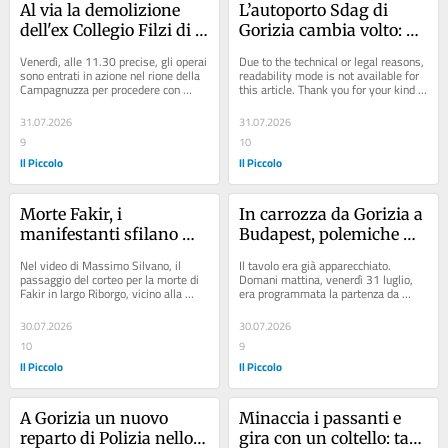
Al via la demolizione 
L’autoporto Sdag di 
dell'ex Collegio Filzi di 
Gorizia cambia volto: 
Gorizia
«Entro l’anno 6 milioni 
Venerdì, alle 11.30 precise, gli operai 
Due to the technical or legal reasons, 
di lavori»
sono entrati in azione nel rione della 
readability mode is not available for 
Campagnuzza per procedere con 
this article. Thank you for your kind 
l’annunciato abbattimento dell’ex...
understanding.
31.07.2026
31.07.2026
9
10
Il Piccolo
Il Piccolo
Morte Fakir, i 
In carrozza da Gorizia a 
manifestanti sfilano 
Budapest, polemiche 
davanti ai poliziotti in 
per il caldo: l’evento 
Nel video di Massimo Silvano, il 
Il tavolo era già apparecchiato. 
tenuta anti-sommossa
viene annullato
passaggio del corteo per la morte di 
Domani mattina, venerdì 31 luglio, 
Fakir in largo Riborgo, vicino alla 
era programmata la partenza da 
Questura di Bologna, davanti agli 
piazza della Transalpina con 
agenti in...
destinazione...
30.07.2026
30.07.2026
10
9
Il Piccolo
Il Piccolo
A Gorizia un nuovo 
Minaccia i passanti e 
reparto di Polizia nello 
gira con un coltello: task 