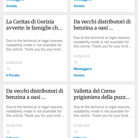
Veneto
Veneto
La Caritas di Gorizia 
Da vecchi distributori di 
avverte: le famiglie che 
benzina a oasi 
chiedono aiuto 
climatiche urbane: la 
Due to the technical or legal reasons, 
aumentano del 20 per 
proposta di 
Due to the technical or legal reasons, 
readability mode is not available for 
readability mode is not available for 
this article. Thank you for your kind 
cento
Legambiente Gorizia
this article. Thank you for your kind 
understanding.
understanding.
03.08.2026
10
03.08.2026
Messaggero
10
Il Piccolo
Veneto
Da vecchi distributori di 
Valletta del Corno 
benzina a oasi 
prigioniera della puzza: 
climatiche urbane: la 
«Irisacqua deve 
Due to the technical or legal reasons, 
Due to the technical or legal reasons, 
proposta di 
intervenire»
readability mode is not available for 
readability mode is not available for 
this article. Thank you for your kind 
this article. Thank you for your kind 
Legambiente Gorizia
understanding.
understanding.
03.08.2026
02.08.2026
10
10
Il Piccolo
Il Piccolo