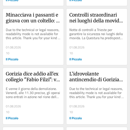
Minacciava i passanti e 
Controlli straordinari 
girava con un coltello: 
nei luoghi della movida 
arrestato l’uomo che 
a Trieste: ritirate cinque 
Due to the technical or legal reasons, 
Notte di controlli a Trieste per 
terrorizzava Gorizia
patenti
readability mode is not available for 
garantire la sicurezza nei luoghi della 
this article. Thank you for your kind 
movida. La Questura ha predisposto 
understanding.
un servizio straordinario che ha...
01.08.2026
01.08.2026
10
10
Il Piccolo
Il Piccolo
Gorizia dice addio all'ex 
L’idrovolante 
collegio "Fabio Filzi": via 
antincendio di Gorizia 
alla demolizione per 
ha un competitor: il 
E venne il giorno della demolizione. 
Due to the technical or legal reasons, 
nuovi alloggi e impianti 
progetto in Francia
Venerdì, alle 11.30 precise, gli operai 
readability mode is not available for 
sono entrati in azione nel rione della 
this article. Thank you for your kind 
sportivi
Campagnuzza per procedere con...
understanding.
01.08.2026
01.08.2026
10
10
Il Piccolo
Il Piccolo