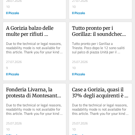
28.07.2026
27.07.2026
10
10
Il Piccolo
Il Piccolo
A Gorizia balzo delle 
Tutto pronto per i 
multe per rifiuti 
Gorillaz: il soundcheck 
abbandonati: +188 per 
in piazza Unità prima 
Due to the technical or legal reasons, 
Tutto pronto per i Gorillaz a 
cento in 2 anni
del concerto a Trieste
readability mode is not available for 
Trieste. Poco dopo le 12 sono saliti 
this article. Thank you for your kind 
sul palco di piazza Unità per il 
understanding.
soundcheck prima del concerto di 
sabato sera....
27.07.2026
25.07.2026
9
10
Il Piccolo
Il Piccolo
Fonderia Livarna, la 
Case a Gorizia, quasi il 
protesta di Montesanto: 
37% degli acquirenti è 
«Situazione peggiorata, 
straniero: forte spinta 
Due to the technical or legal reasons, 
Due to the technical or legal reasons, 
servono controlli tra 
da sloveni e cantieri
readability mode is not available for 
readability mode is not available for 
this article. Thank you for your kind 
this article. Thank you for your kind 
Italia e Slovenia»
understanding.
understanding.
25.07.2026
25.07.2026
10
10