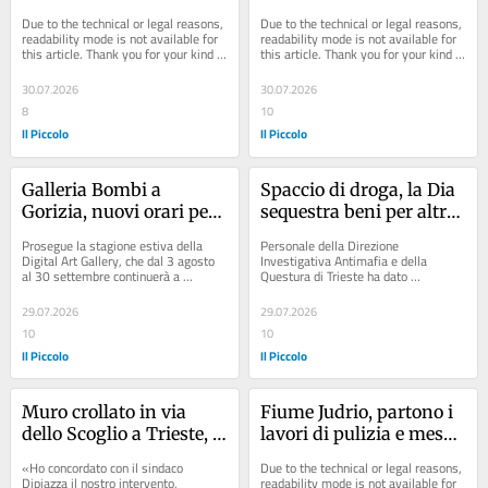
storico palazzo degli 
force di controllo decisa 
Due to the technical or legal reasons, 
Due to the technical or legal reasons, 
Stati provinciali
in Prefettura a Gorizia
readability mode is not available for 
readability mode is not available for 
this article. Thank you for your kind 
this article. Thank you for your kind 
understanding.
understanding.
30.07.2026
30.07.2026
8
10
Il Piccolo
Il Piccolo
Galleria Bombi a 
Spaccio di droga, la Dia 
Gorizia, nuovi orari per 
sequestra beni per altri 
l’estate: durante Gusti di 
280 mila euro a un 
Prosegue la stagione estiva della 
Personale della Direzione 
frontierà sarà aperta 
40enne triestino
Digital Art Gallery, che dal 3 agosto 
Investigativa Antimafia e della 
al 30 settembre continuerà a 
Questura di Trieste ha dato 
fino alle 23
rimanere aperta tutti i giorni, 
esecuzione a un provvedimento di 
offrendo la...
sequestro di beni emesso dal...
29.07.2026
29.07.2026
10
10
Il Piccolo
Il Piccolo
Muro crollato in via 
Fiume Judrio, partono i 
dello Scoglio a Trieste, 
lavori di pulizia e messa 
Riccardi: «La Regione 
in sicurezza: stanziati 
«Ho concordato con il sindaco 
Due to the technical or legal reasons, 
stanzierà 1 milione di 
1,5 milioni dalla Regione
Dipiazza il nostro intervento, 
readability mode is not available for 