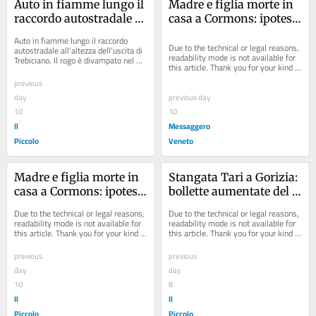
Auto in fiamme lungo il 
Madre e figlia morte in 
raccordo autostradale a 
casa a Cormons: ipotesi 
Trebiciano
di overdose di insulina
Auto in fiamme lungo il raccordo 
Due to the technical or legal reasons, 
autostradale all’altezza dell’uscita di 
readability mode is not available for 
Trebiciano. Il rogo è divampato nel 
this article. Thank you for your kind 
tardo pomeriggio di oggi, 5...
understanding.
previous
day
previous day
10
10
Il
Messaggero
Piccolo
Veneto
Madre e figlia morte in 
Stangata Tari a Gorizia: 
casa a Cormons: ipotesi 
bollette aumentate del 
di overdose di insulina
17% in cinque anni e 
Due to the technical or legal reasons, 
Due to the technical or legal reasons, 
divampa la protesta
readability mode is not available for 
readability mode is not available for 
this article. Thank you for your kind 
this article. Thank you for your kind 
understanding.
understanding.
previous
previous
day
day
10
8
Il
Il
Piccolo
Piccolo