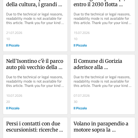
della cultura, i grandi 
entro il 2030 flotta 
concerti del 2027 si 
ecologica al 58%: pronti 
Due to the technical or legal reasons, 
Due to the technical or legal reasons, 
terranno all’aeroporto di 
76 nuovi bus elettrici e a 
readability mode is not available for 
readability mode is not available for 
this article. Thank you for your kind 
this article. Thank you for your kind 
Gorizia
idrogeno
understanding.
understanding.
21.07.2026
15.07.2026
10
10
Il Piccolo
Il Piccolo
Nell’Isontino c’è il parco 
Il Comune di Gorizia 
auto più vecchio della 
aderisce alla 
Regione Fvg
“rottamazione” delle 
Due to the technical or legal reasons, 
Due to the technical or legal reasons, 
cartelle esattoriali, ecco 
readability mode is not available for 
readability mode is not available for 
this article. Thank you for your kind 
this article. Thank you for your kind 
chi riguarda
understanding.
understanding.
10.07.2026
07.07.2026
20
30
Il Piccolo
Il Piccolo
Persi i contatti con due 
Volano in parapendio a 
escursionisti: ricerche 
motore sopra la 
tra Friuli Venezia Giulia 
spiaggia e atterrano tra 