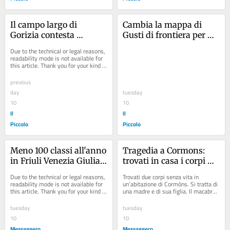
Il campo largo di 
Cambia la mappa di 
Gorizia contesta 
Gusti di frontiera per 
l’abbattimento dell’ex 
incentivare le visite al 
Due to the technical or legal reasons, 
ospedale e il nuovo 
Castello e alla Dag
readability mode is not available for 
this article. Thank you for your kind 
campus scolastico
understanding.
previous
day
tuesday
10
10
Il
Il
Piccolo
Piccolo
Meno 100 classi all'anno 
Tragedia a Cormons: 
in Friuli Venezia Giulia: 
trovati in casa i corpi 
la mappa delle scuole 
senza vita di madre e 
Due to the technical or legal reasons, 
Trovati due corpi senza vita in 
che rischiano la 
figlia
readability mode is not available for 
un’abitazione di Cormòns. Si tratta di 
this article. Thank you for your kind 
una madre e di sua figlia. Il macabro 
chiusura
understanding.
ritrovamento è avvenuto, nel tardo...
tuesday
tuesday
10
10
Messaggero
Messaggero