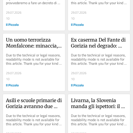
provvederemo a fare un decreto di 
this article. Thank you for your kind 
euro»
urgenza per dare al Comune le 
understanding.
risorse pari a 1 milione...
29.07.2026
29.07.2026
10
10
Il Piccolo
Il Piccolo
Un uomo terrorizza 
Ex caserma Del Fante di 
Monfalcone: minaccia, 
Gorizia nel degrado: 
fa danni e gira con un 
esclusa dal recupero 
Due to the technical or legal reasons, 
Due to the technical or legal reasons, 
coltello
regionale
readability mode is not available for 
readability mode is not available for 
this article. Thank you for your kind 
this article. Thank you for your kind 
understanding.
understanding.
29.07.2026
29.07.2026
10
10
Il Piccolo
Il Piccolo
Asili e scuole primarie di 
Livarna, la Slovenia 
Gorizia avranno due 
manda gli ispettori: il 
nuovi gestori per le 
Comune di Gorizia invia 
Due to the technical or legal reasons, 
Due to the technical or legal reasons, 
mense scolastiche
una diffida
readability mode is not available for 
readability mode is not available for 
this article. Thank you for your kind 
this article. Thank you for your kind 
understanding.
understanding.