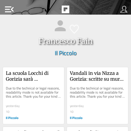
menu_open
Francesco Fain
Il Piccolo
La scuola Locchi di 
Vandali in via Nizza a 
Gorizia sarà 
Gorizia: scritte su muri e 
riqualificata grazie a 2,5 
portoni
Due to the technical or legal reasons, 
Due to the technical or legal reasons, 
milioni: resta il nodo 
readability mode is not available for 
readability mode is not available for 
this article. Thank you for your kind 
this article. Thank you for your kind 
palestra alla Ascoli
understanding.
understanding.
yesterday
yesterday
10
10
Il Piccolo
Il Piccolo