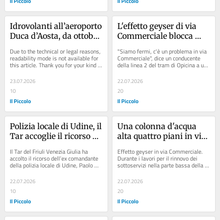
Il Piccolo
Il Piccolo
Idrovolanti all’aeroporto 
L'effetto geyser di via 
Duca d’Aosta, da ottobre 
Commerciale blocca 
incontri con sindaci ed 
anche il tram di Opicina
Due to the technical or legal reasons, 
"Siamo fermi, c'è un problema in via 
enti: «Non siamo 
readability mode is not available for 
Commerciale", dice un conducente 
this article. Thank you for your kind 
della linea 2 del tram di Opicina a un 
fermi»
understanding.
passeggero che chiedeva...
23.07.2026
22.07.2026
10
20
Il Piccolo
Il Piccolo
Polizia locale di Udine, il 
Una colonna d'acqua 
Tar accoglie il ricorso di 
alta quattro piani in via 
Carestiato: svelati i tre 
Commerciale, residenti 
Il Tar del Friuli Venezia Giulia ha 
Effetto geyser in via Commerciale. 
addebiti del Comune
senz'acqua
accolto il ricorso dell’ex comandante 
Durante i lavori per il rinnovo dei 
della polizia locale di Udine, Paolo 
sottoservizi nella parte bassa della 
Carestiato, in merito alla richiesta...
strada, all’altezza di piazza Casali, 
è...
22.07.2026
22.07.2026
10
20
Il Piccolo
Il Piccolo