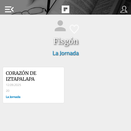
menu_open
Fisgón
La Jornada
CORAZÓN DE 
IZTAPALAPA
12.09.2025
20
La Jornada