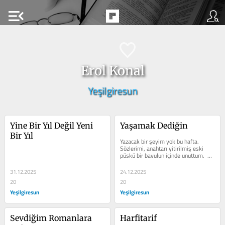
menu_open
Erol Konal
Yeşilgiresun
Yine Bir Yıl Değil Yeni 
Yaşamak Dediğin
Bir Yıl
Yazacak bir şeyim yok bu hafta. 
Sözlerimi, anahtarı yitirilmiş eski 
püskü bir bavulun içinde unuttum.  
Zaman artık eskisi gibi dost değil...
31.12.2025
24.12.2025
20
20
Yeşilgiresun
Yeşilgiresun
Sevdiğim Romanlara 
Harfitarif