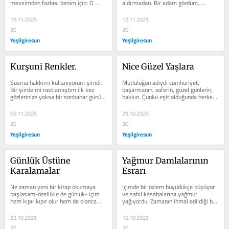
mevsimden fazlası benim için: O 
aldırmadan. Bir adam gördüm, 
renkler yok mu ahh o renkler! 
oturuyordu ıslak bir bankta doğan...
Handiyse dile...
19.11.2025
12.11.2025
30
20
Yeşilgiresun
Yeşilgiresun
Kurşuni Renkler.
Nice Güzel Yaşlara
Susma hakkımı kullanıyorum şimdi. 
Mutluluğun adıydı cumhuriyet, 
Bir şiirde mi rastlamıştım ilk kez 
başarmanın, zaferin, güzel günlerin, 
gözlerinize yoksa bir sonbahar günü 
hakkın. Çünkü eşit olduğunda herkes, 
sararmış yaprakların salını...
mutluluk bir anlam ifade...
05.11.2025
29.10.2025
20
30
Yeşilgiresun
Yeşilgiresun
Günlük Üstüne 
Yağmur Damlalarının 
Karalamalar
Esrarı
Ne zaman yeni bir kitap okumaya 
İçimde bir özlem büyüdükçe büyüyor 
başlasam-özellikle de günlük- içim 
ve sahil kasabalarına yağmur 
hem kıpır kıpır olur hem de olanca 
yağıyordu. Zamanın ihmal edildiği bir 
müşkülpesentliğime rağmen günü...
hikâyede ıslanmak isteyenler...
22.10.2025
15.10.2025
20
20