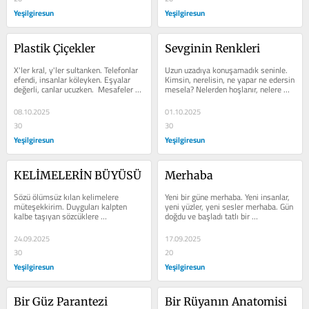
Yeşilgiresun
Yeşilgiresun
Plastik Çiçekler
Sevginin Renkleri
X'ler kral, y'ler sultanken. Telefonlar 
Uzun uzadıya konuşamadık seninle. 
efendi, insanlar köleyken. Eşyalar 
Kimsin, nerelisin, ne yapar ne edersin 
değerli, canlar ucuzken.  Mesafeler 
mesela? Nelerden hoşlanır, nelere 
kısalmış, aralar açılmışken....
kızarsın? Hangi renkleri seversin...
08.10.2025
01.10.2025
30
30
Yeşilgiresun
Yeşilgiresun
KELİMELERİN BÜYÜSÜ
Merhaba
Sözü ölümsüz kılan kelimelere 
Yeni bir güne merhaba. Yeni insanlar, 
müteşekkirim. Duyguları kalpten 
yeni yüzler, yeni sesler merhaba. Gün 
kalbe taşıyan sözcüklere 
doğdu ve başladı tatlı bir 
şükranlarımı sunuyorum. Zihnimde 
koşuşturmaca daha. Ufak tefek...
fikir...
24.09.2025
17.09.2025
30
20
Yeşilgiresun
Yeşilgiresun
Bir Güz Parantezi
Bir Rüyanın Anatomisi