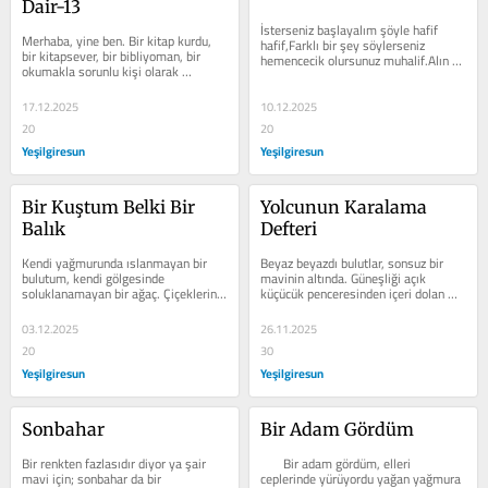
Dair-13
İsterseniz başlayalım şöyle hafif 
Merhaba, yine ben. Bir kitap kurdu, 
hafif,Farklı bir şey söylerseniz 
bir kitapsever, bir bibliyoman, bir 
hemencecik olursunuz muhalif.Alın 
okumakla sorunlu kişi olarak 
size bir sürü çözüm...
huzurlarınızdayım yine.  Epeydir 
ortalıkta...
17.12.2025
10.12.2025
20
20
Yeşilgiresun
Yeşilgiresun
Bir Kuştum Belki Bir 
Yolcunun Karalama 
Balık
Defteri
Kendi yağmurunda ıslanmayan bir 
Beyaz beyazdı bulutlar, sonsuz bir 
bulutum, kendi gölgesinde 
mavinin altında. Güneşliği açık 
soluklanamayan bir ağaç. Çiçeklerini 
küçücük penceresinden içeri dolan 
ayaz vurmuş bir erik dalıydım belki, 
güneş ışığından kamaşan...
belki de...
03.12.2025
26.11.2025
20
30
Yeşilgiresun
Yeşilgiresun
Sonbahar
Bir Adam Gördüm
Bir renkten fazlasıdır diyor ya şair 
       Bir adam gördüm, elleri 
mavi için; sonbahar da bir 
ceplerinde yürüyordu yağan yağmura 