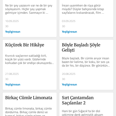
Ne bir şey yazasım var ne de bir şey 
İnsan uyanıkken de rüya görür 
söyleyesim. Hiçbir şey yapmak 
müydü? Düşler bahçesinde kitap 
gelmiyor içimden. Sanmayın ki 
sayfalarını kıskandıracak, film 
moralim bozuk, keyfim yok. Aslına...
sahnelerini gölgede bırakacak 
düşsel...
10.09.2025
03.09.2025
30
30
Yeşilgiresun
Yeşilgiresun
Küçürek Bir Hikâye
Böyle Başladı Şöyle 
Gelişti
Kıvırcık saçlarının sakladığı kirli, 
Böyle başladı, Bir cümle arıyor insan 
küçük bir yüzü vardı. Gözlerinde 
bazen bir kelime, bir koku, bir ses ya 
korkudan çok bir endişe okunuyordu. 
da bir his, bir düşünce. Bir görüntünün 
Adımları ne telaşlı...
yahut bir hatıranın...
27.08.2025
20.08.2025
30
30
Yeşilgiresun
Yeşilgiresun
Birkaç Cümle Limonata
Sırt Çantamdan 
Saçılanlar 2
Birkaç cümle limonata, birkaç cümle 
Hani bir gün Sığacık'ta bir dizi 
dondurma. Birkaç cümle deniz ve 
çekimine denk gelmiştik akşam 
kumsal, birkaç cümle güneş ve 