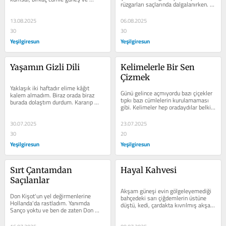
rüzgarları saçlarında dalgalanırken. 
rüzgâr. Birkaç cümle huzur ve...
Sevdiğimiz oyuncuların bir sokak...
13.08.2025
06.08.2025
30
30
Yeşilgiresun
Yeşilgiresun
Yaşamın Gizli Dili
Kelimelerle Bir Sen 
Çizmek
Yaklaşık iki haftadır elime kâğıt 
Günü gelince açmıyordu bazı çiçekler 
kalem almadım. Biraz orada biraz 
tıpkı bazı cümlelerin kurulamaması 
burada dolaştım durdum. Kararıp 
gibi. Kelimeler hep oradaydılar belki 
kararıp da yağamayan bir buluttum...
ama söze...
30.07.2025
23.07.2025
30
20
Yeşilgiresun
Yeşilgiresun
Sırt Çantamdan 
Hayal Kahvesi
Saçılanlar
Akşam güneşi evin gölgeleyemediği 
Don Kişot'un yel değirmenlerine 
bahçedeki sarı çiğdemlerin üstüne 
Hollanda'da rastladım. Yanımda 
düştü, kedi, çardakta kıvrılmış akşam 
Sanço yoktu ve ben de zaten Don 
keyfi yapıyor ve ben...
Kişot olamayacak kadar 
sürrealisttim! Gerçi...