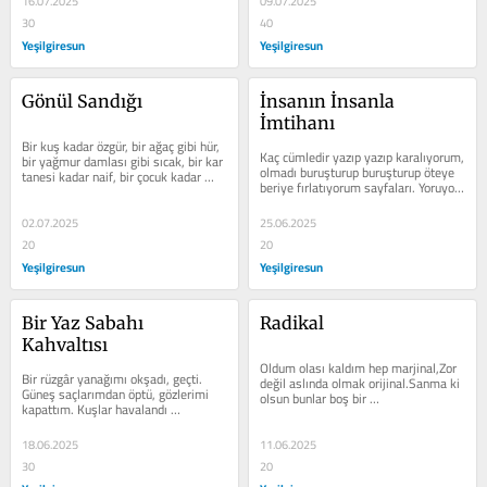
16.07.2025
09.07.2025
30
40
Yeşilgiresun
Yeşilgiresun
Gönül Sandığı
İnsanın İnsanla 
İmtihanı
Bir kuş kadar özgür, bir ağaç gibi hür, 
Kaç cümledir yazıp yazıp karalıyorum, 
bir yağmur damlası gibi sıcak, bir kar 
olmadı buruşturup buruşturup öteye 
tanesi kadar naif, bir çocuk kadar 
beriye fırlatıyorum sayfaları. Yoruyor 
masum. Bir elmanın...
uzun cümleler, kısa...
02.07.2025
25.06.2025
20
20
Yeşilgiresun
Yeşilgiresun
Bir Yaz Sabahı 
Radikal
Kahvaltısı
Oldum olası kaldım hep marjinal,Zor 
Bir rüzgâr yanağımı okşadı, geçti. 
değil aslında olmak orijinal.Sanma ki 
Güneş saçlarımdan öptü, gözlerimi 
olsun bunlar boş bir 
kapattım. Kuşlar havalandı 
hayal,Koyuyorum, koyuyorum 
yüreğimden yüreğine. Islatmayan...
dolmuyor...
18.06.2025
11.06.2025
30
20