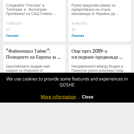
дума за Украйна
кръг от преговорите в 
Следвайте "Гласове" в  
Русия предложи рамка за 
Истанбул
Телеграм  и   Инстаграм 
прекратяване на огъня, 
Пратеникът на САЩ Стивън 
изискваща от Украйна да 
Уиткоф е...
изтегли...
13.08.2025
04.06.2025
40
30
Гласове
Гласове
"Файненшъл Таймс": 
Още през 2019-а 
Позициите на Европа за 
изследване предвижда 
Украйна са доста по-
ядрена война между Индия 
Европейските лидери най-
Напрежението между Индия и 
слаби, отколкото си мисли
и Пакистан тази година
накрая се отърсиха от 
Пакистан рязко ескалира след 
притесненията си към фразата 
терористичната атака в...
We use cookies to provide some features and experiences in
от...
QOSHE
02.06.2025
09.05.2025
30
30
More information
.
Close
Гласове
Гласове