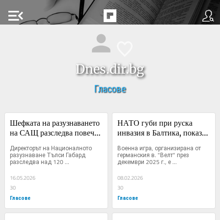
menu_open
Dnes.dir.bg
Гласове
Шефката на разузнаването 
НАТО губи при руска 
на САЩ разследва повече 
инвазия в Балтика, показва 
от 120 биолаборатории в 
военна симулация от 
Директорът на Националното 
Военна игра, организирана от 
чужбина
Германия
разузнаване Тълси Габард 
германския в. "Велт" през 
разследва над 120 
декември 2025 г., е 
биологични...
симулирала...
16.05.2026
08.02.2026
30
30
Гласове
Гласове