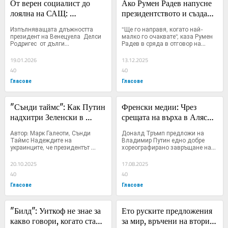
От верен социалист до 
Ако Румен Радев напусне 
лоялна на САЩ: 
президентството и създаде 
Изненадващият път на 
партия: каква е 
Изпълняващата длъжността 
"Ще го направя, когато най-
Делси Родригес
процедурата
президент на Венецуела  Делси 
малко го очаквате", каза Румен 
Родригес  от дълги...
Радев в сряда в отговор на...
19.01.2026
13.12.2025
40
40
Гласове
Гласове
"Сънди таймс": Как Путин 
Френски медии: Чрез 
надхитри Зеленски в 
срещата на върха в Аляска 
"томахоук"-дипломацията
Путин се върна на 
Автор: Марк Галеоти, Сънди 
Доналд Тръмп предложи на 
дипломатическата сцена
Таймс Надеждите на 
Владимир Путин едно добре 
украинците, че президентът 
хореографирано завръщане на...
Тръмп...
20.10.2025
17.08.2025
40
40
Гласове
Гласове
"Билд": Уиткоф не знае за 
Ето руските предложения 
какво говори, когато става 
за мир, връчени на втория 