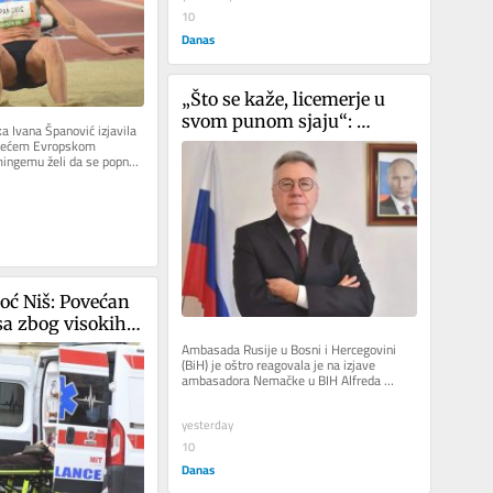
10
Danas
„Što se kaže, licemerje u 
svom punom sjaju“: 
a Ivana Španović izjavila 
Ambasada Rusije u BiH 
ojećem Evropskom 
ingemu želi da se popne 
oštro o izjavi ambasadora 
stolje u...
Nemačke o visokom 
predstavniku i gasovodu
ć Niš: Povećan 
sa zbog visokih 
ra
Ambasada Rusije u Bosni i Hercegovini 
(BiH) je oštro reagovala je na izjave 
ambasadora Nemačke u BIH Alfreda 
Granasa o izboru novog visokog...
yesterday
10
Danas