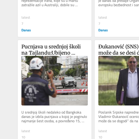
reprezentacije Irana, koje su u martu 
je danas da predaje Organiz
zatražile azil u Australiji, dobile su 
evropsku bezbednost i sar
australijsko državljanstvo. Fatima...
odnosno ODIHR-u, dokaze d
latest
latest
7
7
Danas
Danas
Pucnjava u srednjoj školi 
Đukanović (SNS):
na Tajlandu:Ubijeno 
može da se desi d
najmanje šest osoba, 
izborima bude viš
osumnjičen 14.godišnji 
takozvanih stude
učenik
lista
U srednjoj školi nedaleko od Bangkoka 
Poslanik Srpske napredne 
danas je izbila pucnjava u kojoj je poginulo 
Vladimir Đukanović ocenio 
najmanje šest osoba, a povređeno 15, 
može da se dogodi“ da na 
saopštila je policija. Za...
parlamentarnim izborima..
latest
latest
10
10