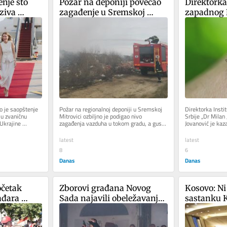
nje sto 
Požar na deponiji povećao 
Direktorka
ziva 
zagađenje u Sremskoj 
zapadnog N
eti Srbiju
Mitrovici, vetar nosi dim i u 
komarci Cu
susedne opštine
kraja sep
o je saopštenje 
Požar na regionalnoj deponiji u Sremskoj 
Direktorka Instit
u zvaničnu 
Mitrovici ozbiljno je podigao nivo 
Srbije „Dr Milan 
Ukrajine 
zagađenja vazduha u tokom gradu, a gusti 
Jovanović je kaza
g...
dim se širi i ka susednoj...
u Srbiji dominant
latest
latest
8
6
Danas
Danas
četak 
Zborovi građana Novog 
Kosovo: Ni
đara 
Sada najavili obeležavanje 
sastanku K
Kuli 
godišnjice sukoba ispred 
Abdidžiku
u listu
prostorija SNS