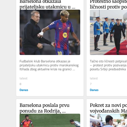
Barselona otkazala 
Protestno saopšte
prijateljsku utakmicu u 
ličnosti protiv po
Maroku
Zelenskom da pos
Fudbalski klub Barselona otkazao je 
Tačno sto ličnosti potpisal
prijateljsku utakmicu protiv marokanskog 
– protest protiv pozivanja 
Itihada zbog aktuelne krize na granici 
posetu Srbiji predsednika 
Maroka i španske enklave Seute,...
Volodimira Zelenskog koje
latest
latest
8
7
Danas
Danas
Barselona poslala prvu 
Pokret za novi po
ponudu za Rodrija, 
vojvođanskih Ma
Mančester siti traži znatno 
pozvao SVM da u 
više
podrži studentsk