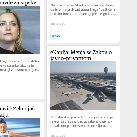
ravde za srpske 
Novinar Branko Stanković izjavio je danas 
manjuje patnju 
da je emisija „Kvadratura kruga“ zaštićena 
pod tim imenom u Agenciji pre 18 godina, 
žrtava
a u Zavodu za...
yesterday
7
Danas
eKapija: Menja se Zakon o 
javno-privatnom 
skog Sabora iz Samostalne 
partnerstvu, uvodi se 
ke stranke izjavila je 
raciji za osmoro ubijenih 
poseban službenik koji će 
d Knina da...
biti upisan u registar
vić: Želim još 
alju
Ministarstvo privrede Srbije pokrenulo je 
javnu raspravu o Nacrtu zakona o javno-
privatnom partnerstvu i koncesijama, 
posle 14 godina primene...
yesterday