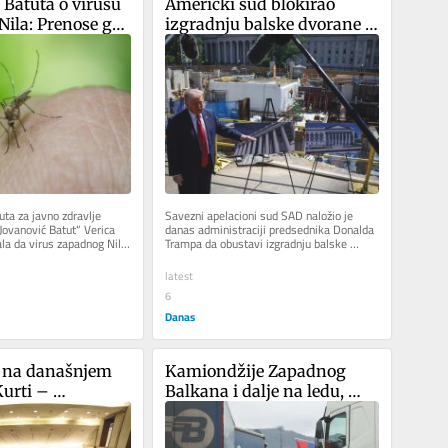
 Batuta o virusu 
Američki sud blokirao 
ila: Prenose ga 
izgradnju balske dvorane u 
lex, od juna do 
Beloj kući
tembra
uta za javno zdravlje 
Savezni apelacioni sud SAD naložio je 
Jovanović Batut“ Verica 
danas administraciji predsednika Donalda 
la da virus zapadnog Nila 
Trampa da obustavi izgradnju balske 
no...
dvorane vredne 400 miliona dolara...
latest
6
Danas
 na današnjem 
Kamiondžije Zapadnog 
urti – 
Balkana i dalje na ledu, 
 nema dogovora
sastanak sledeće nedelje