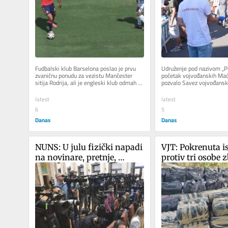
Fudbalski klub Barselona poslao je prvu 
Udruženje pod nazivom „Po
zvaničnu ponudu za vezistu Mančester 
početak vojvođanskih Mađa
sitija Rodrija, ali je engleski klub odmah 
pozvalo Savez vojvođansk
odbio ponudu vrednu 38,5...
da u Kuli podrži...
latest
latest
6
5
Danas
Danas
NUNS: U julu fizički napadi 
VJT: Pokrenuta is
na novinare, pretnje, 
protiv tri osobe z
kampanje protiv lokalnih 
držanja 85 kilog
TV