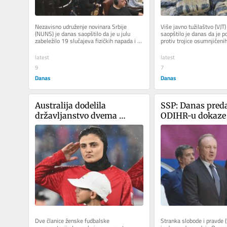
Nezavisno udruženje novinara Srbije 
Više javno tužilaštvo (VJT)
(NUNS) je danas saopštilo da je u julu 
saopštilo je danas da je po
zabeležilo 19 slučajeva fizičkih napada i 
protiv trojice osumnjičenih
teških pretnji novinarima i...
osnova sumnje da su...
latest
latest
9
7
Danas
Danas
Australija dodelila 
SSP: Danas pred
državljanstvo dvema 
ODIHR-u dokaze 
iranskim fudbalerkama 
sprečavanju kont
koje su zatražile azil
biračkog spiska
Dve članice ženske fudbalske 
Stranka slobode i pravde (