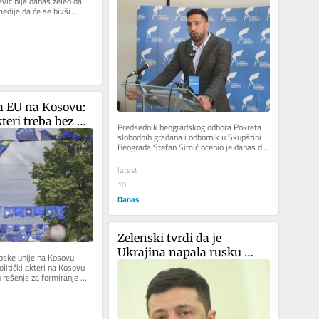
vić nije danas želeo da 
na problem 
edija da će se bivši 
vodosnabdevanja
i te stranke...
a EU na Kosovu: 
kteri treba bez 
Predsednik beogradskog odbora Pokreta 
da formiraju 
slobodnih građana i odbornik u Skupštini 
Beograda Stefan Simić ocenio je danas da 
ucije
gradska vlast nema odgovor...
latest
10
Danas
Zelenski tvrdi da je 
Ukrajina napala rusku 
pske unije na Kosovu 
naftnu i pomorsku 
olitički akteri na Kosovu 
 rešenje za formiranje 
infrastrukturu
bez...