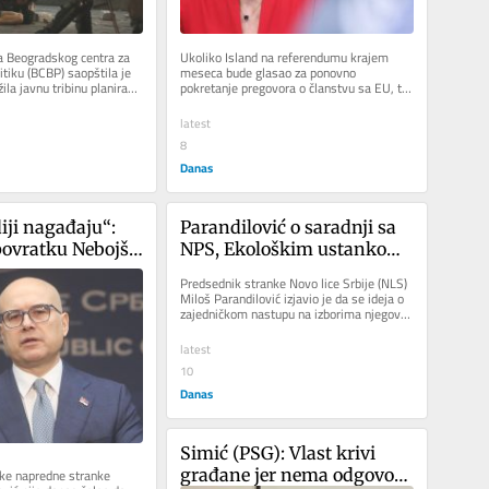
a Beogradskog centra za 
Ukoliko Island na referendumu krajem 
tiku (BCBP) saopštila je 
meseca bude glasao za ponovno 
ila javnu tribinu planiranu 
pokretanje pregovora o članstvu sa EU, ta 
.
zemlja i Crna Gora mogle bi istovremeno...
latest
8
Danas
ji nagađaju“: 
Parandilović o saradnji sa 
povratku Nebojše 
NPS, Ekološkim ustankom i 
a i Tomislava 
Milićem: Cilj je što širi 
Predsednik stranke Novo lice Srbije (NLS) 
opozicioni blok
Miloš Parandilović izjavio je da se ideja o 
zajedničkom nastupu na izborima njegove 
stranke sa Narodnim...
latest
10
Danas
Simić (PSG): Vlast krivi 
ke napredne stranke 
građane jer nema odgovor 