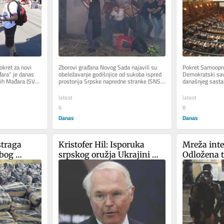
kret za novi 
Zborovi građana Novog Sada najavili su 
Pokret Samoopred
ra“ je danas 
obeležavanje godišnjice od sukoba ispred 
Demokratski sav
ih Mađara (SVM) 
prostorija Srpske napredne stranke (SNS), 
današnjeg sastan
13. avgusta prošle...
nisu uspeli da pos
latest
latest
6
8
Danas
Danas
traga 
Kristofer Hil: Isporuka 
Mreža integ
bog 
srpskog oružja Ukrajini 
Odložena tr
rama droge
važnija od usklađivanja sa 
policijskoj
sankcijama EU Moskvi
Valjevu, ni
prostor