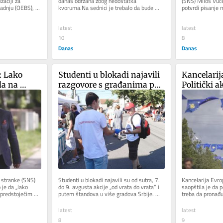
aciji za 
danas održana zbog nedostatka 
(SNS) Miloš Vuče
adnju (OEBS), 
kvoruma.Na sednici je trebalo da bude 
potvrdi pisanje m
a vlast...
razmatran zahtev vršioca dužnosti...
visoki funkcioner
latest
latest
10
8
Danas
Danas
 Lako 
Studenti u blokadi najavili 
Kancelarij
a na 
razgovore s građanima po 
Politički a
e 
Srbiji od sutra do 9. avgusta
odlaganja 
ntskih 
nove instit
stranke (SNS) 
Studenti u blokadi najavili su od sutra, 7. 
Kancelarija Evro
je da „lako 
do 9. avgusta akcije „od vrata do vrata“ i 
saopštila je da p
predstojećim 
putem štandova u više gradova Srbije. 
treba da pronađu
.
Najavili su, na...
novih institucija 
latest
latest
8
9