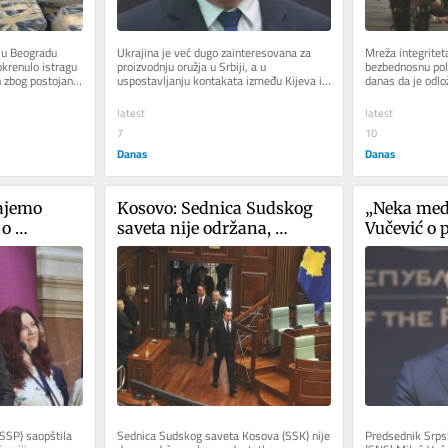
 u Beogradu 
Ukrajina je već dugo zainteresovana za 
Mreža integritet
krenulo istragu 
proizvodnju oružja u Srbiji, a u 
bezbednosnu poli
 zbog postojanja 
uspostavljanju kontakata između Kijeva i 
danas da je odlož
Beograda značajnu ulogu igrao je...
za 13. avgust u..
latest
latest
7
10
Danas
Danas
ajemo 
Kosovo: Sednica Sudskog 
„Neka medi
o 
saveta nije održana, 
Vučević o 
role 
odložena odluka o 
Stefanović
ostavkama srpskih sudija
Nikolića
SSP) saopštila 
Sednica Sudskog saveta Kosova (SSK) nije 
Predsednik Srps