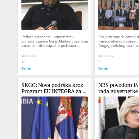
Režiser, scenarista i univerzitetski 
Srbija ne sme da dozvoli d
profesor u penziji Goran Marković ocenio je 
najveće etničko čišćenje u 
danas da fizički napad na profesora 
Drugog svetskog rata i mor
Fakulteta dramskih umetnosti...
da štiti prava prognanih...
yesterday
yesterday
10
9
Danas
Danas
SKGO: Nova podrška kroz 
NBS povodom 14 
Program EU INTEGRA za 
rada guvernerke 
pripremu projekata 
Jorgovanke Tabak
integralnog teritorijalnog 
Obezbeđena stabi
razvoja
traje