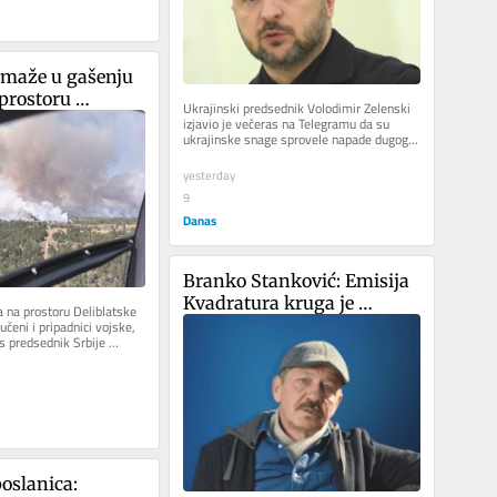
omaže u gašenju 
prostoru 
Ukrajinski predsednik Volodimir Zelenski 
e peščare
izjavio je večeras na Telegramu da su 
ukrajinske snage sprovele napade dugog 
dometa na ruske objekte kako bi...
yesterday
9
Danas
Branko Stanković: Emisija 
Kvadratura kruga je 
 na prostoru Deliblatske 
zaštićena kao moje 
učeni i pripadnici vojske, 
s predsednik Srbije 
autorsko delo
. On...
oslanica: 