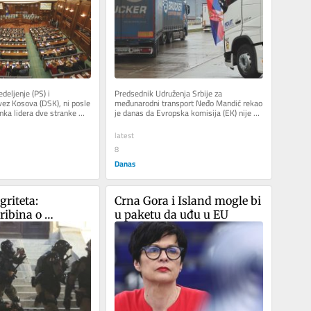
eljenje (PS) i 
Predsednik Udruženja Srbije za 
ez Kosova (DSK), ni posle 
međunarodni transport Neđo Mandić rekao 
ka lidera dve stranke 
je danas da Evropska komisija (EK) nije 
tignu politički...
ponudila nikakvo rešenje za...
latest
8
Danas
riteta: 
Crna Gora i Island mogle bi 
ibina o 
u paketu da uđu u EU
 brutalnosti u 
ko nije dao 