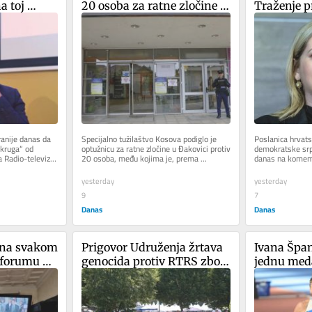
 toj 
20 osoba za ratne zločine u 
Traženje p
di da je 
Đakovici
žrtve ne u
a
hrvatskih 
ranije danas da 
Specijalno tužilaštvo Kosova podiglo je 
Poslanica hrvat
kruga“ od 
optužnicu za ratne zločine u Đakovici protiv 
demokratske srps
Radio-televiziji 
20 osoba, među kojima je, prema 
danas na komemo
saznanjima Radija slobodna...
srpskih civila ko
yesterday
yesterday
9
7
Danas
Danas
 na svakom 
Prigovor Udruženja žrtava 
Ivana Špano
orumu da 
genocida protiv RTRS zbog 
jednu med
 o 
priloga o Potočarima: Ne 
i
smemo dozvoliti javno 
ponižavanje i 