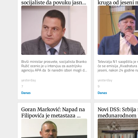
socijaliste da povuku jasne 
kruga od jeseni na
crvene linije prema SNS
televiziji, RTS tvr
emisija zaštićen
Bivši ministar prosvete, socijalista Branko 
Televizija N1 saopštila je 
Ružić ocenio je u intervjuu za austrijsku 
će se emisija „Kvadratura 
agenciju APA da  bi naredni izbori mogli da 
jeseni, nakon 24 godine na 
predstavljaju...
Srbije (RTS), od...
yesterday
yesterday
7
9
Danas
Danas
Goran Marković: Napad na 
Novi DSS: Srbija
Filipovića je metastaza 
međunarodnom f
fašističkog režima
insistira na istini
zločinima u Oluj