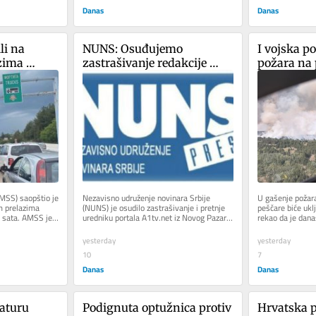
Danas
Danas
i na 
NUNS: Osuđujemo 
I vojska p
zima 
zastrašivanje redakcije 
požara na 
ta do tri 
A1tv.net iz Novog Pazara
Deliblatsk
MSS) saopštio je 
Nezavisno udruženje novinara Srbije 
U gašenje požara
m prelazima 
(NUNS) je osudilo zastrašivanje i pretnje  
peščare biće uklj
 sata. AMSS je 
uredniku portala A1tv.net iz Novog Pazara 
rekao da je dana
Enesu Radetincu. NUNS je u...
Aleksandar Vučić
yesterday
yesterday
10
7
Danas
Danas
aturu 
Podignuta optužnica protiv 
Hrvatska p