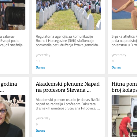
dehumanizaciju preživelih
a zaboravi 
Regulatorna agencija za komunikacije 
Srpska atletičark
Evropi posle 
Bosne i Hercegovine (RAK) službeno je 
je da na predst
a još snažnije 
obavestila pet udruženja žrtava genocida 
prvenstvu u Birm
da je pokrenula postupak...
na pobedničko po
yesterday
yesterday
10
10
Danas
Danas
godina 
Akademski plenum: Napad 
Hitna pomo
na profesora Stevana 
broj kolap
ović: 
Filipovića poruka svima da 
temperatu
Akademski plenum osudio je danas fizički 
lnost koja 
zatvore oči i ćute
napad na reditelja i profesora Fakulteta 
dramskih umetnosti Stevana Filipovića, 
ocenivši da je to...
yesterday
9
Danas