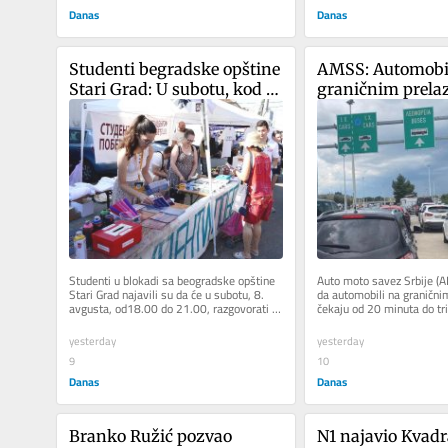
Danas
Danas
Studenti begradske opštine 
AMSS: Automobil
Stari Grad: U subotu, kod 
graničnim prela
bivšeg Ruskog cara, s 
čekaju od 20 minu
građanima o izborima
sata
Studenti u blokadi sa beogradske opštine 
Auto moto savez Srbije (A
Stari Grad najavili su da će u subotu, 8. 
da automobili na granični
avgusta, od18.00 do 21.00, razgovorati s 
čekaju od 20 minuta do tri
građanima o izborima. U...
naveo da automobili na...
yesterday
yesterday
9
10
Danas
Danas
Branko Ružić pozvao 
N1 najavio Kvadr