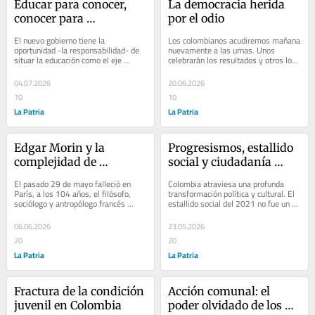
Educar para conocer, 
La democracia herida 
conocer para 
por el odio
transformar
El nuevo gobierno tiene la 
Los colombianos acudiremos mañana 
oportunidad -la responsabilidad- de 
nuevamente a las urnas. Unos 
situar la educación como el eje 
celebrarán los resultados y otros los 
central del desarrollo integral del 
lamentarán. Más allá de quién 
país. Ello...
resulte...
04.07.2026
20.06.2026
10
10
La Patria
La Patria
Edgar Morin y la 
Progresismos, estallido 
complejidad de 
social y ciudadanía 
Colombia
democrática
El pasado 29 de mayo falleció en 
Colombia atraviesa una profunda 
París, a los 104 años, el filósofo, 
transformación política y cultural. El 
sociólogo y antropólogo francés 
estallido social del 2021 no fue un 
Edgar Morin, uno de los pensadores 
hecho aislado ni una simple 
más...
explosión...
06.06.2026
23.05.2026
20
20
La Patria
La Patria
Fractura de la condición 
Acción comunal: el 
juvenil en Colombia
poder olvidado de los 