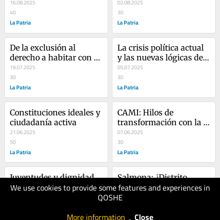
16.08.2025
02.08.2025
40
30
La Patria
La Patria
De la exclusión al 
La crisis política actual 
derecho a habitar con 
y las nuevas lógicas de 
dignidad
19.07.2025
las juventudes
05.07.2025
30
30
La Patria
La Patria
Constituciones ideales y 
CAMI: Hilos de 
ciudadanía activa
transformación con la 
21.06.2025
niñez
07.06.2025
50
30
La Patria
La Patria
Juventudes y dignidad 
Salmona: ¿Distrito 
We use cookies to provide some features and experiences in
tras el sistema de 
Creativo sin ciudadanía 
QOSHE
protección ICBF
24.05.2025
cultural?
10.05.2025
40
30
More information
.
Close
La Patria
La Patria