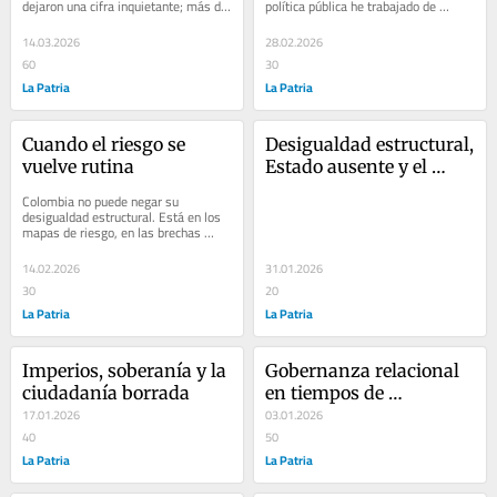
dejaron una cifra inquietante; más de 
política pública he trabajado de 
la mitad del electorado decidió no...
manera sistemática la teoría de la...
14.03.2026
28.02.2026
60
30
La Patria
La Patria
Cuando el riesgo se 
Desigualdad estructural, 
vuelve rutina
Estado ausente y el 
límite de la ideología
Colombia no puede negar su 
desigualdad estructural. Está en los 
mapas de riesgo, en las brechas 
rurales y urbanas, en la feminización 
del trabajo no...
14.02.2026
31.01.2026
30
20
La Patria
La Patria
Imperios, soberanía y la 
Gobernanza relacional 
ciudadanía borrada
en tiempos de 
17.01.2026
democracia 
03.01.2026
40
fragmentada
50
La Patria
La Patria