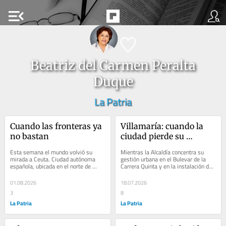
menu_open
Beatriz del Carmen Peralta
Duque
La Patria
Cuando las fronteras ya 
Villamaría: cuando la 
no bastan
ciudad pierde su 
memoria
Esta semana el mundo volvió su 
Mientras la Alcaldía concentra su 
mirada a Ceuta. Ciudad autónoma 
gestión urbana en el Bulevar de la 
española, ubicada en el norte de 
Carrera Quinta y en la instalación de 
África y separada de Marruecos por 
luminarias en el parque principal,...
una frontera...
01.08.2026
18.07.2026
3
8
La Patria
La Patria