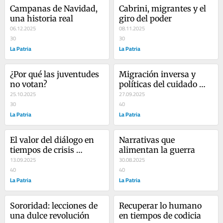
Campanas de Navidad, 
Cabrini, migrantes y el 
una historia real
giro del poder
06.12.2025
08.11.2025
30
30
La Patria
La Patria
¿Por qué las juventudes 
Migración inversa y 
no votan?
políticas del cuidado 
25.10.2025
pendientes en Colombia
27.09.2025
30
40
La Patria
La Patria
El valor del diálogo en 
Narrativas que 
tiempos de crisis 
alimentan la guerra
democrática
13.09.2025
30.08.2025
40
40
La Patria
La Patria
Sororidad: lecciones de 
Recuperar lo humano 
una dulce revolución
en tiempos de codicia