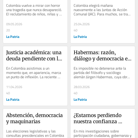
bienes comunes
Colombia vuelve a mirar con horror 
Colombia elegirá mañana 
una tragedia que nunca desapareció. 
nuevamente a las Juntas de Acción 
El reclutamiento de niños, niñas y 
Comunal (JAC). Para muchos, se trata 
adolescentes por grupos armados y...
de un trámite más; para otros, de una 
estructura...
09.05.2026
25.04.2026
20
40
La Patria
La Patria
Justicia académica: una 
Habermas: razón, 
deuda pendiente con los 
diálogo y democracia en 
docentes ocasionales
tiempos de 
En Colombia asistimos a un 
Es imposible no detenerse ante la 
fragmentación
momento que, en apariencia, marca 
partida del filósofo y sociólogo 
un punto de inflexión. La reciente 
alemán Jürgen Habermas, cuya obra 
reforma a la Ley 30 de 1992, que 
marcó de manera decisiva las 
redefine el esquema...
reflexiones...
11.04.2026
28.03.2026
40
40
La Patria
La Patria
Abstención, democracia 
¿Estamos perdiendo 
y maquinarias
nuestra confianza 
básica como sociedad?
Las elecciones legislativas y las 
En mis investigaciones sobre 
consultas presidenciales en Colombia 
participación ciudadana, gobernanza y 