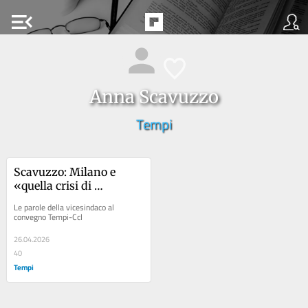
menu_open
Anna Scavuzzo
Tempi
Scavuzzo: Milano e 
«quella crisi di 
prospettiva che ci deve 
Le parole della vicesindaco al 
preoccupare»
convegno Tempi-Ccl
26.04.2026
40
Tempi