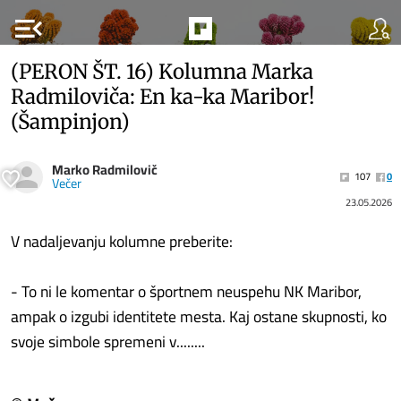
menu_open
(PERON ŠT. 16) Kolumna Marka
Radmiloviča: En ka-ka Maribor!
(Šampinjon)
Marko Radmilovič
107
0
Večer
23.05.2026
V nadaljevanju kolumne preberite:
- To ni le komentar o športnem neuspehu NK Maribor,
ampak o izgubi identitete mesta. Kaj ostane skupnosti, ko
svoje simbole spremeni v........