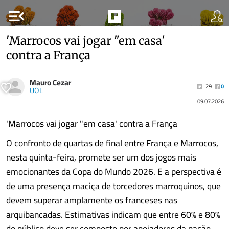
menu_open
'Marrocos vai jogar "em casa'
contra a França
Mauro Cezar
29
0
UOL
09.07.2026
'Marrocos vai jogar "em casa' contra a França
O confronto de quartas de final entre França e Marrocos,
nesta quinta-feira, promete ser um dos jogos mais
emocionantes da Copa do Mundo 2026. E a perspectiva é
de uma presença maciça de torcedores marroquinos, que
devem superar amplamente os franceses nas
arquibancadas. Estimativas indicam que entre 60% e 80%
do público deve ser composto por apoiadores da nação