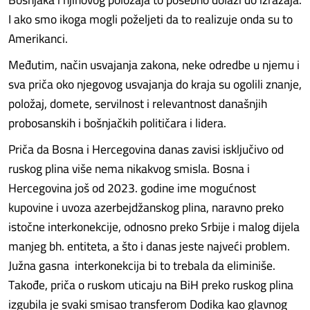
I ako smo ikoga mogli poželjeti da to realizuje onda su to
Amerikanci.
Međutim, način usvajanja zakona, neke odredbe u njemu i
sva priča oko njegovog usvajanja do kraja su ogolili znanje,
položaj, domete, servilnost i relevantnost današnjih
probosanskih i bošnjačkih političara i lidera.
Priča da Bosna i Hercegovina danas zavisi isključivo od
ruskog plina više nema nikakvog smisla. Bosna i
Hercegovina još od 2023. godine ime mogućnost
kupovine i uvoza azerbejdžanskog plina, naravno preko
istočne interkonekcije, odnosno preko Srbije i malog dijela
manjeg bh. entiteta, a što i danas jeste najveći problem.
Južna gasna interkonekcija bi to trebala da eliminiše.
Takođe, priča o ruskom uticaju na BiH preko ruskog plina
izgubila je svaki smisao transferom Dodika kao glavnog