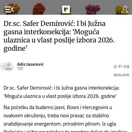
menu_open
Dr.sc. Safer Demirović: I bi Južna
gasna interkonekcija: ‘Moguća
ulaznica u vlast poslije izbora 2026.
godine’
Adis Jasarevic
51
0
TIP
09.04.2026
Dr.sc. Safer Demirović: I bi Južna gasna interkonekcija:
‘Moguća ulaznica u vlast poslije izbora 2026. godine’
Na početku da budemo jasni, Bosni i Hercegovini u
ovakvom okruženju, treba novi pravac za stabilno
snabdijevanje energentom, prirodnim plinom. Iz ugla
Bošnjaka i njihovog položaja to posebno dolazi do izražaja.