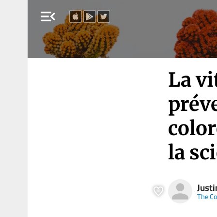
menu_open
La vi
préve
color
la sc
Justi
The Co