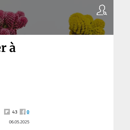
r à
43
0
06.05.2025