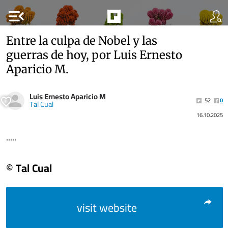
menu_open
Entre la culpa de Nobel y las
guerras de hoy, por Luis Ernesto
Aparicio M.
Luis Ernesto Aparicio M
52
0
Tal Cual
16.10.2025
.....
© Tal Cual
visit website