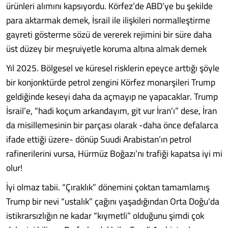
ürünleri alımını kapsıyordu. Körfez’de ABD’ye bu şekilde
para aktarmak demek, İsrail ile ilişkileri normalleştirme
gayreti gösterme sözü de vererek rejimini bir süre daha
üst düzey bir meşruiyetle koruma altına almak demek
Yıl 2025. Bölgesel ve küresel risklerin epeyce arttığı şöyle
bir konjonktürde petrol zengini Körfez monarşileri Trump
geldiğinde keseyi daha da açmayıp ne yapacaklar. Trump
İsrail’e, “hadi koçum arkandayım, git vur İran’ı” dese, İran
da misillemesinin bir parçası olarak -daha önce defalarca
ifade ettiği üzere- dönüp Suudi Arabistan’ın petrol
rafinerilerini vursa, Hürmüz Boğazı’nı trafiği kapatsa iyi mi
olur!
İyi olmaz tabii. “Çıraklık” dönemini çoktan tamamlamış
Trump bir nevi “ustalık” çağını yaşadığından Orta Doğu’da
istikrarsızlığın ne kadar “kıymetli” olduğunu şimdi çok