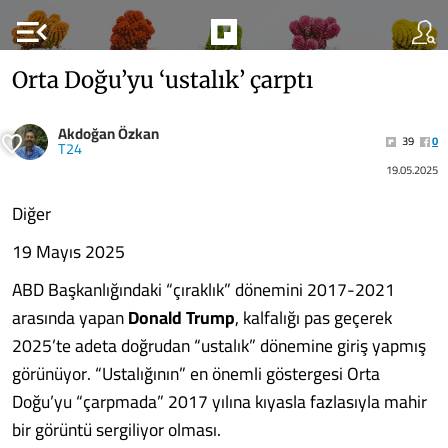
menu_open
Orta Doğu’yu ‘ustalık’ çarptı
Akdoğan Özkan
39
0
T24
19.05.2025
Diğer
19 Mayıs 2025
ABD Başkanlığındaki “çıraklık” dönemini 2017-2021
arasında yapan
Donald Trump
, kalfalığı pas geçerek
2025’te adeta doğrudan “ustalık” dönemine giriş yapmış
görünüyor. “Ustalığının” en önemli göstergesi Orta
Doğu’yu “çarpmada” 2017 yılına kıyasla fazlasıyla mahir
bir görüntü sergiliyor olması.