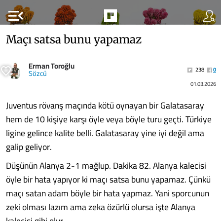
menu_open
Maçı satsa bunu yapamaz
Erman Toroğlu
238
0
Sözcü
01.03.2026
Juventus rövanş maçında kötü oynayan bir Galatasaray
hem de 10 kişiye karşı öyle veya böyle turu geçti. Türkiye
ligine gelince kalite belli. Galatasaray yine iyi değil ama
galip geliyor.
Düşünün Alanya 2-1 mağlup. Dakika 82. Alanya kalecisi
öyle bir hata yapıyor ki maçı satsa bunu yapamaz. Çünkü
maçı satan adam böyle bir hata yapmaz. Yani sporcunun
zeki olması lazım ama zeka özürlü olursa işte Alanya
kalecisi gibi olur.