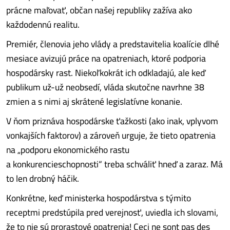
prácne maľovať, občan našej republiky zažíva ako
každodennú realitu.
Premiér, členovia jeho vlády a predstavitelia koalície dlhé
mesiace avizujú práce na opatreniach, ktoré podporia
hospodársky rast. Niekoľkokrát ich odkladajú, ale keď
publikum už-už neobsedí, vláda skutočne navrhne 38
zmien a s nimi aj skrátené legislatívne konanie.
V ňom priznáva hospodárske ťažkosti (ako inak, vplyvom
vonkajších faktorov) a zároveň urguje, že tieto opatrenia
na „podporu ekonomického rastu
a konkurencieschopnosti“ treba schváliť hneď a zaraz. Má
to len drobný háčik.
Konkrétne, keď ministerka hospodárstva s týmito
receptmi predstúpila pred verejnosť, uviedla ich slovami,
že to nie sú prorastové opatrenia! Ceci ne sont pas des