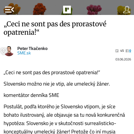
menu_open
„Ceci ne sont pas des prorastové
opatrenia!“
Peter Tkačenko
45
0
SME.sk
03.06.2026
„Ceci ne sont pas des prorastové opatrenia!“
Slovensko možno nie je vtip, ale umelecký žáner.
komentátor denníka SME
Postulát, podľa ktorého je Slovensko vtipom, je síce
bohato ilustrovaný, ale objavuje sa tu nová konkurenčná
hypotéza: Slovensko je v skutočnosti surrealisticko-
konceptuálny umelecký žáner! Pretože čo iní musia