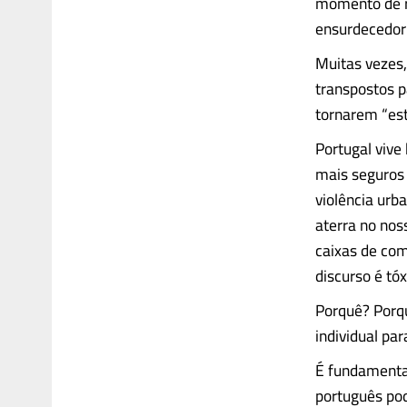
momento de ri
ensurdecedor
Muitas vezes,
transpostos p
tornarem “est
Portugal vive
mais seguros 
violência ur
aterra no nos
caixas de com
discurso é tóx
Porquê? Porq
individual pa
É fundamental
português pod