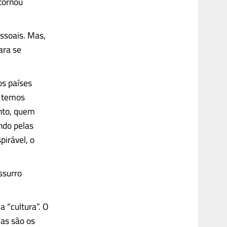
 tornou
ssoais. Mas,
ara se
os países
o temos
nto, quem
ndo pelas
pirável, o
ssurro
 “cultura”. O
mas são os