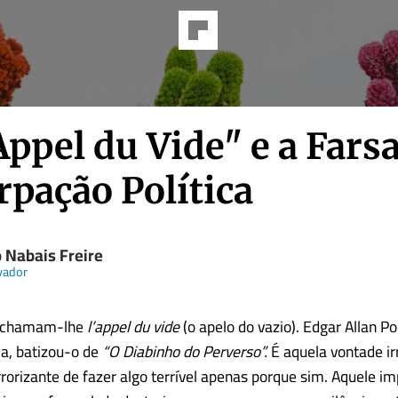
Appel du Vide" e a Fars
rpação Política
 Nabais Freire
vador
s chamam-lhe
l’appel du vide
(o apelo do vazio). Edgar Allan P
ca, batizou-o de
“O Diabinho do Perverso”.
É aquela vontade ir
errorizante de fazer algo terrível apenas porque sim. Aquele i