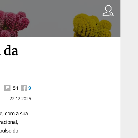
a da
51
9
22.12.2025
oe, com a sua
racional,
mpulso do