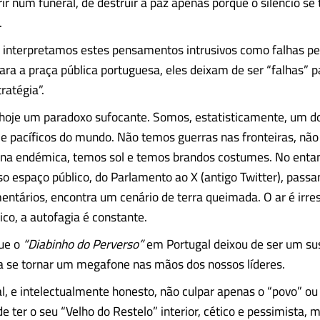
r num funeral, de destruir a paz apenas porque o silêncio se
.
 interpretamos estes pensamentos intrusivos como falhas pe
ara a praça pública portuguesa, eles deixam de ser “falhas” p
ratégia”.
 hoje um paradoxo sufocante. Somos, estatisticamente, um d
e pacíficos do mundo. Não temos guerras nas fronteiras, nã
bana endémica, temos sol e temos brandos costumes. No enta
so espaço público, do Parlamento ao X (antigo Twitter), passa
entários, encontra um cenário de terra queimada. O ar é irres
ico, a autofagia é constante.
ue o
“Diabinho do Perverso”
em Portugal deixou de ser um su
ra se tornar um megafone nas mãos dos nossos líderes.
, e intelectualmente honesto, não culpar apenas o “povo” ou a
e ter o seu “Velho do Restelo” interior, cético e pessimista, 