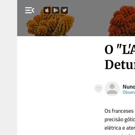
menu_open
O "L'
Detu
Nuno
Obser
Os francese
precisão góti
elétrica e at