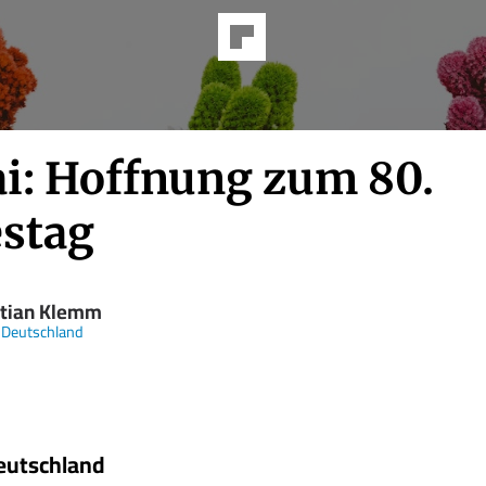
ai: Hoffnung zum 80.
estag
stian Klemm
 Deutschland
eutschland