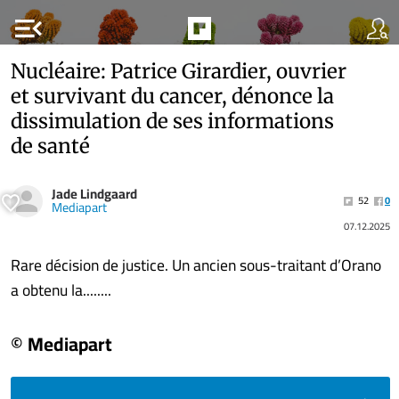
menu_open
Nucléaire: Patrice Girardier, ouvrier
et survivant du cancer, dénonce la
dissimulation de ses informations
de santé
Jade Lindgaard
52
0
Mediapart
07.12.2025
Rare décision de justice. Un ancien sous-traitant d’Orano
a obtenu la........
© Mediapart