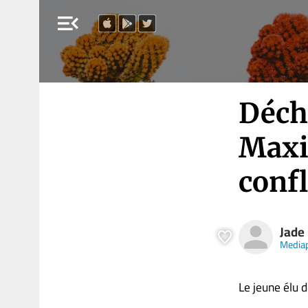
menu_open
Déche
Maxi
confl
Jade
Media
Le jeune élu d