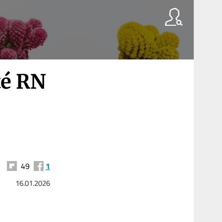
té RN
49
1
16.01.2026