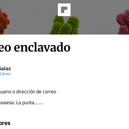
eo enclavado
Salas
 Libres
ario o dirección de correo
viesa. La punta........
bres