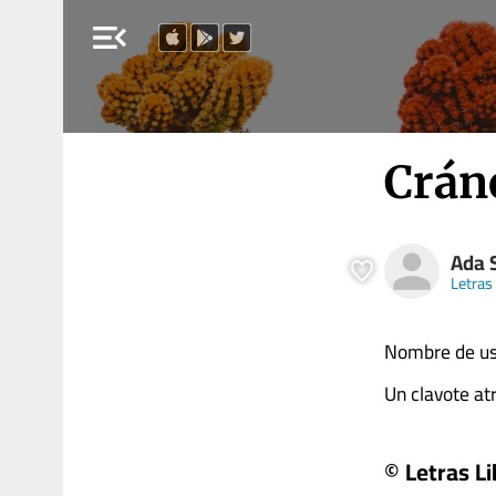
menu_open
Crán
Ada 
Letras
Nombre de usu
Un clavote atra
© Letras Li