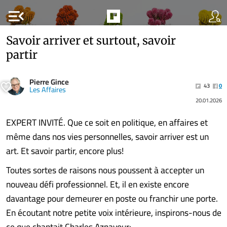
menu_open
Savoir arriver et surtout, savoir
partir
Pierre Gince
43
0
Les Affaires
20.01.2026
EXPERT INVITÉ. Que ce soit en politique, en affaires et
même dans nos vies personnelles, savoir arriver est un
art. Et savoir partir, encore plus!
Toutes sortes de raisons nous poussent à accepter un
nouveau défi professionnel. Et, il en existe encore
davantage pour demeurer en poste ou franchir une porte.
En écoutant notre petite voix intérieure, inspirons-nous de
ce que chantait Charles Aznavour: