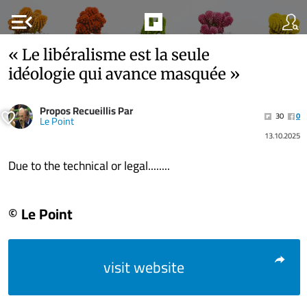
menu_open
« Le libéralisme est la seule
idéologie qui avance masquée »
Propos Recueillis Par
30
0
Le Point
13.10.2025
Due to the technical or legal........
© Le Point
visit website