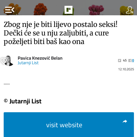
menu_open
Zbog nje je biti lijevo postalo seksi!
Dečki će se u nju zaljubiti, a cure
poželjeti biti baš kao ona
Pavica Knezović Belan
45
0
Jutarnji List
12.10.2025
.....
© Jutarnji List
visit website