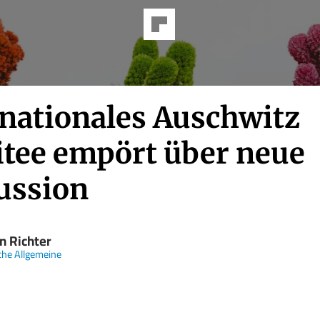
rnationales Auschwitz
tee empört über neue
ussion
n Richter
che Allgemeine