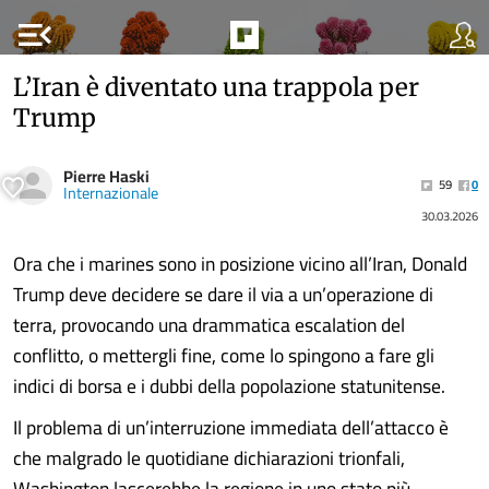
menu_open
L’Iran è diventato una trappola per
Trump
Pierre Haski
59
0
Internazionale
30.03.2026
Ora che i marines sono in posizione vicino all’Iran, Donald
Trump deve decidere se dare il via a un’operazione di
terra, provocando una drammatica escalation del
conflitto, o mettergli fine, come lo spingono a fare gli
indici di borsa e i dubbi della popolazione statunitense.
Il problema di un’interruzione immediata dell’attacco è
che malgrado le quotidiane dichiarazioni trionfali,
Washington lascerebbe la regione in uno stato più