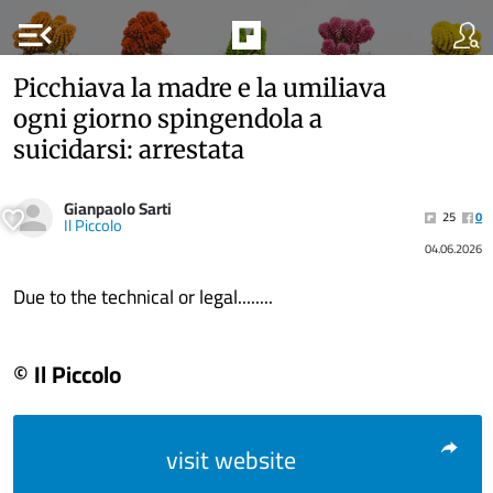
menu_open
Picchiava la madre e la umiliava
ogni giorno spingendola a
suicidarsi: arrestata
Gianpaolo Sarti
25
0
Il Piccolo
04.06.2026
Due to the technical or legal........
© Il Piccolo
visit website