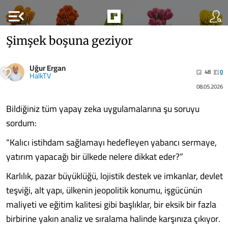
menu_open
Şimşek boşuna geziyor
Uğur Ergan
48
0
HalkTV
08.05.2026
Bildiğiniz tüm yapay zeka uygulamalarına şu soruyu
sordum:
“Kalıcı istihdam sağlamayı hedefleyen yabancı sermaye,
yatırım yapacağı bir ülkede nelere dikkat eder?”
Karlılık, pazar büyüklüğü, lojistik destek ve imkanlar, devlet
teşviği, alt yapı, ülkenin jeopolitik konumu, işgücünün
maliyeti ve eğitim kalitesi gibi başlıklar, bir eksik bir fazla
birbirine yakın analiz ve sıralama halinde karşınıza çıkıyor.