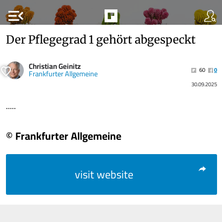
menu_open
Der Pflegegrad 1 gehört abgespeckt
Christian Geinitz
60
0
Frankfurter Allgemeine
30.09.2025
.....
© Frankfurter Allgemeine
visit website