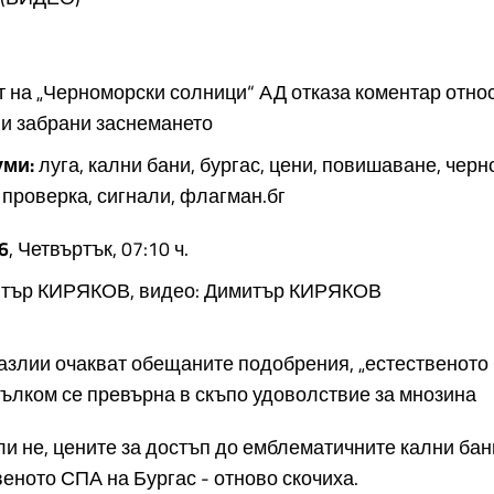
 на „Черноморски солници“ АД отказа коментар отно
 и забрани заснемането
уми:
луга, кални бани, бургас, цени, повишаване, чер
 проверка, сигнали, флагман.бг
6
, Четвъртък, 07:10 ч.
итър КИРЯКОВ, видео: Димитър КИРЯКОВ
азлии очакват обещаните подобрения, „естественото
ълком се превърна в скъпо удоволствие за мнозина
и не, цените за достъп до емблематичните кални бан
веното СПА на Бургас - отново скочиха.