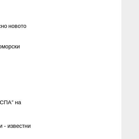
сно новото
номорски
 СПА“ на
и - известни