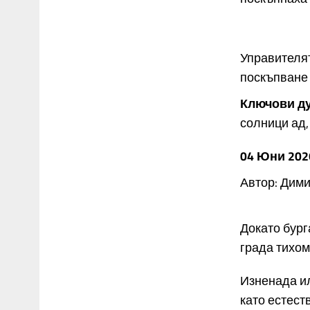
Управителят
поскъпване
Ключови д
солници ад,
04 Юни 202
Автор: Дим
Докато бург
града тихом
Изненада ил
като естест