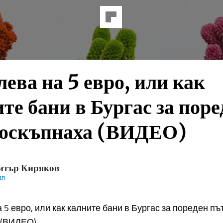
лева на 5 евро, или как
те бани в Бургас за поре
поскъпнаха (ВИДЕО)
итър Киряков
an
а 5 евро, или как калните бани в Бургас за пореден пъ
 (ВИДЕО)