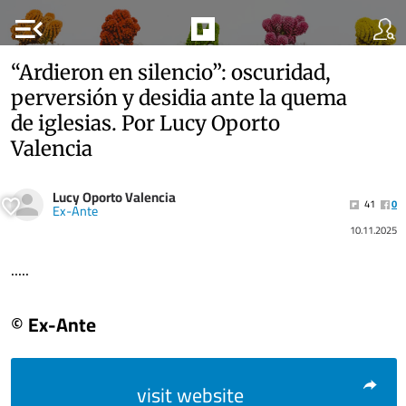
menu_open
“Ardieron en silencio”: oscuridad,
perversión y desidia ante la quema
de iglesias. Por Lucy Oporto
Valencia
Lucy Oporto Valencia
41
0
Ex-Ante
10.11.2025
.....
© Ex-Ante
visit website