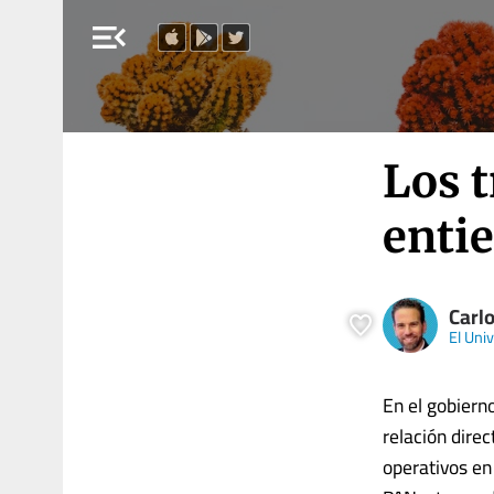
menu_open
Los t
enti
Carl
El Univ
En el gobiern
relación dire
operativos en