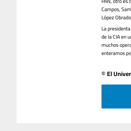
PAN, otro es
Campos, Samue
López Obrador
La presidenta
de la CIA en 
muchos operat
enteramos porq
© El Univer