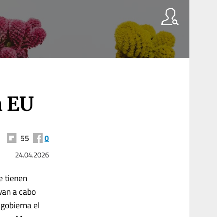
n EU
55
0
24.04.2026
e tienen
evan a cabo
gobierna el