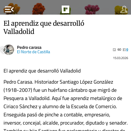
menu_open
El aprendiz que desarrolló
Valladolid
Pedro carasa
60
0
El Norte de Castilla
15.03.2026
El aprendiz que desarrolló Valladolid
Pedro Carasa. Historiador Santiago López González
(1918-2007) fue un huérfano cántabro que migró de
Pesquera a Valladolid. Aquí fue aprendiz metalúrgico de
Ciriaco Sánchez y alumno de la Escuela de Comercio.
Enseguida pasó de pinche a contable, empresario,
inversor, concejal, alcalde, procurador, diputado y senador.
También su hijo Santiago fue parlamentario y director de