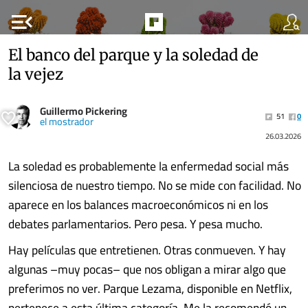
menu_open
El banco del parque y la soledad de
la vejez
Guillermo Pickering
51
0
el mostrador
26.03.2026
La soledad es probablemente la enfermedad social más
silenciosa de nuestro tiempo. No se mide con facilidad. No
aparece en los balances macroeconómicos ni en los
debates parlamentarios. Pero pesa. Y pesa mucho.
Hay películas que entretienen. Otras conmueven. Y hay
algunas –muy pocas– que nos obligan a mirar algo que
preferimos no ver. Parque Lezama, disponible en Netflix,
pertenece a esta última categoría. Me la recomendó un