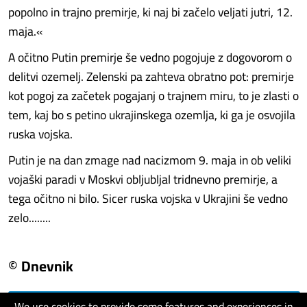
popolno in trajno premirje, ki naj bi začelo veljati jutri, 12.
maja.«
A očitno Putin premirje še vedno pogojuje z dogovorom o
delitvi ozemelj. Zelenski pa zahteva obratno pot: premirje
kot pogoj za začetek pogajanj o trajnem miru, to je zlasti o
tem, kaj bo s petino ukrajinskega ozemlja, ki ga je osvojila
ruska vojska.
Putin je na dan zmage nad nacizmom 9. maja in ob veliki
vojaški paradi v Moskvi obljubljal tridnevno premirje, a
tega očitno ni bilo. Sicer ruska vojska v Ukrajini še vedno
zelo........
© Dnevnik
We use cookies to provide some features and experiences in