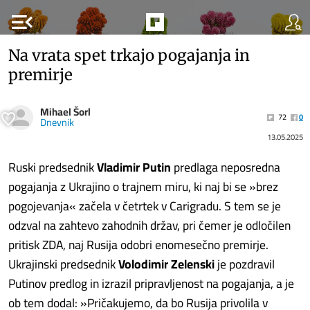
menu_open
Na vrata spet trkajo pogajanja in
premirje
Mihael Šorl
72
0
Dnevnik
13.05.2025
Ruski predsednik
Vladimir Putin
predlaga neposredna
pogajanja z Ukrajino o trajnem miru, ki naj bi se »brez
pogojevanja« začela v četrtek v Carigradu. S tem se je
odzval na zahtevo zahodnih držav, pri čemer je odločilen
pritisk ZDA, naj Rusija odobri enomesečno premirje.
Ukrajinski predsednik
Volodimir Zelenski
je pozdravil
Putinov predlog in izrazil pripravljenost na pogajanja, a je
ob tem dodal: »Pričakujemo, da bo Rusija privolila v