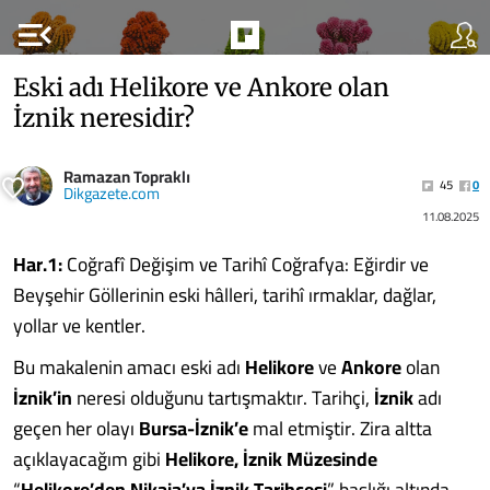
menu_open
Eski adı Helikore ve Ankore olan
İznik neresidir?
Ramazan Topraklı
45
0
Dikgazete.com
11.08.2025
Har.1:
Coğrafî Değişim ve Tarihî Coğrafya: Eğirdir ve
Beyşehir Göllerinin eski hâlleri, tarihî ırmaklar, dağlar,
yollar ve kentler.
Bu makalenin amacı eski adı
Helikore
ve
Ankore
olan
İznik’in
neresi olduğunu tartışmaktır. Tarihçi,
İznik
adı
geçen her olayı
Bursa-İznik’e
mal etmiştir. Zira altta
açıklayacağım gibi
Helikore, İznik Müzesinde
“
Helikore’den Nikaia’ya İznik Tarihçesi
” başlığı altında,