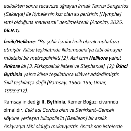
edildikten sonra tecavüze uğrayan Irmak Tanrısı Sangarios
[Sakarya] ile Kybele’nin kızı olan su perisinin [Nymphe]
ismi olduğuna inanırlardı” denilmektedir (Anonim, 2025,
bk.R.1
).
İznik/Helikore
: “Bu şehir ismini İznik olarak muhafaza
etmiştir. Kilise teşkilatında Nikomedeia'ya tâbi olmayıp
müstakil bir metropolitlikti [2]. Asıl ismi
Helikore
yahut
Ankore
idi [3. Piskoposluk listesi ve Stephanus]. [2]:
İkinci
Bythinia
yalnız kilise teşkilatınca vilâyet addedilmiştir.
Sivil teşkilatça değil (Ramsay, 1960: 195; Umar,
1993:312).
Ramsay’in dediği
II. Bythinia
, Kemer Boğazı civarında
olmalıdır.
Eski adı Gordou olan ve Senirkent-Genceli
köyüne yerleşen Juliopolis’in [Basileon] bir aralık
Ankyra’ya tâbi olduğu mukayyettir. Ancak son listelerde