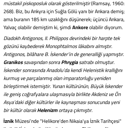
müstakil piskoposluk olarak gösterilmiştir
(Ramsay, 1960:
268). Biz, bu Ankyra için Suğla Gölü yanı bir Ankara demiş;
ama buranın 185 km uzaklığını düşünerek; üçüncü Ankara,
Yalvaç olabilir demiştim ki, şimdi
Ankore
olabilir diyorum.
Diadokh Antigonos, II. Philippos devrindeki bir harpte tek
gözünü kaybederek Monophtalmos lâkabını almıştır.
Antigonos, bilâhare B. İskender’in de generalliği yapmıştır.
Granikos
savaşından sonra
Phrygia
satrabı olmuştur.
İskender sonrasında Anadolu’da kendi Helenistik krallığını
kurmuş ve parçalanmış olan imparatorluğu yeniden
birleştirmek istemiştir. Yunan kültürünün, Büyük İskender
ile geniş coğrafyalara ulaşmasıyla birlikte Akdeniz ve Ön
Asya’daki diğer kültürler ile kaynaşması sonucunda yeni
bir kültür olarak
Helenizm
ortaya çıkmıştır.
İznik
Müzesi’nde "Helikore'den Nikaia'ya İznik Tarihçesi"