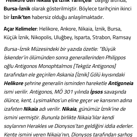
Bursa-İznik
olarak gösterilmiştir. Böylece tarihçinin ikinci
bir
İznik’ten
habersiz olduğu anlaşılmaktadır.
Açar Kelimeler
: Helikore, Ankore, Nikaia, İznik, Bursa,
Küçük İznik, Nikopolis, Uluğbey, Isparta, Strabon, Ramsay
Bursa-İznik Müzesindeki bir yazıda özetle: “Büyük
İskender’in ölümünden sonra generallerinden Philippos
oğlu Antigonos Monophtalmos [Tekgöz Antigonos]
tarafından ele geçirilen Askania [İznik] Gölü kıyısındaki
Helikore
şehrine generalin isminden hareketle
Antigoneia
ismi verilir. Antigonos, MÖ 301 yılında
İpsos
savaşında
ölünce, kent, Lysimakhos’un eline geçer ve karısının adına
izafeten
Nikaia
adı verilir.
Nikaia
, günümüz İznik’ine de
ismini vermiştir. Bununla birlikte Nikaia’lılar kendi
soylarının Herakles ve Dionysos’tan geldiğini iddia ederler.
Kente ismini veren Nikaia’nın, Dionysos tarafından sarhoş