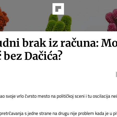
dni brak iz računa: Mo
 bez Dačića?
o svoje vrlo čvrsto mesto na političkoj sceni i tu oscilacija neć
 pretrčavanja s jedne strane na drugu nije problem kada je u pi