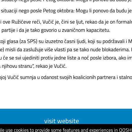
 situaciji nego posle Petog oktobra: Mogu li ponovo da budu je
ove Ružićeve reči, Vučić je, čini se ljut, rekao da je on formal
 partije i da je tako govorio u zvaničnom kapacitetu.
oji glasa (za SPS) su izuzetno časni ljudi, koji su podržavali i M
ke) misli da zaslužuje više vlasti pa se tako nude blokaderima
u će se svi ujediniti protiv jedne liste a noć posle izbora, ako i
a njihovu stranu“, rekao je Vučić.
ojoj Vučić sumnja u odanost svojih koalicionih partnera i stalno...
visit website
We use cookies to provide some features and experiences in QOSH