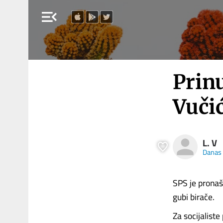
menu_open
Prinu
Vučić
L. V
Danas
SPS je pronaša
gubi birače.
Za socijaliste