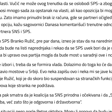
lasti. Vučić ne može ovog trenutka da se oslobodi SPS-a zbo
si mnogo sada za opstanak na vlasti, ali kao opozicija bi mog
. Zato imamo prinudni brak iz računa, gde se partneri očigledn
opciju, kažu sagovornici Danasa komentarišući trenutne odno
artnera SNS i SPS.
 SPS Branko Ružić, pre par dana, izneo je stav da na naredni
a bude na listi naprednjaka i rekao da se SPS uvek bori da je 
a bi upravo ova partija mogla da bude most u saradnji ove i no
 izbori i, treba da se formira vlada. Dolazimo do toga ko će da 
ravio mostove u Srbiji. Evo neka zapišu ovo i neka mi se jave 
 je Ružić, koji je do skoro bio suspendovan sa stranačkih funkc
vova koje stranka ne podržava.
a pak smatra da je koalicija sa SNS prirodna i očekivana i da 
aba, već zato što je odgovorna i državotvorna“.
 situaciji nego posle Petog oktobra: Mogu li ponovo da budu je