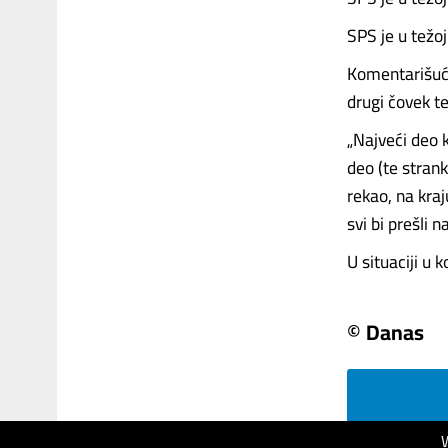
SPS je u težoj
Komentarišući 
drugi čovek te
„Najveći deo k
deo (te stran
rekao, na kraj
svi bi prešli n
U situaciji u k
© Danas