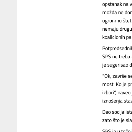
opstanak na v
možda ne dono
ogromnu štetu
nemaju drugu 
koalicionih p
Potpredsednik
SPS ne treba d
je sugerisao d
“Ok, završe se
most. Ko je p
izbori“, naveo
iznošenja sta
Deo socijalist
zato što je sl
SPS je u težoj