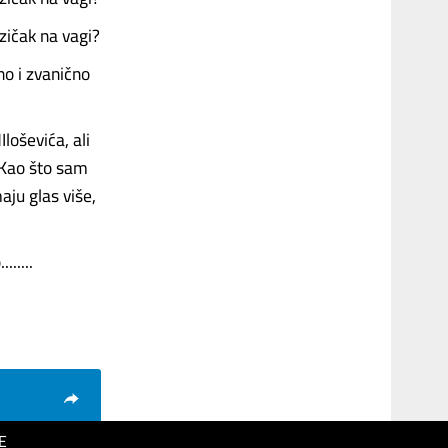
zičak na vagi?
no i zvanično
Iloševića, ali
. Kao što sam
maju glas više,
.....
E