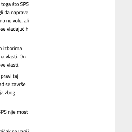
g toga što SPS
li da naprave
o ne vole, ali
se vladajućih
m izborima
na vlasti. On
ve vlasti.
pravi taj
kad se završe
ija zbog
„SPS nije most
zičak na vagi?