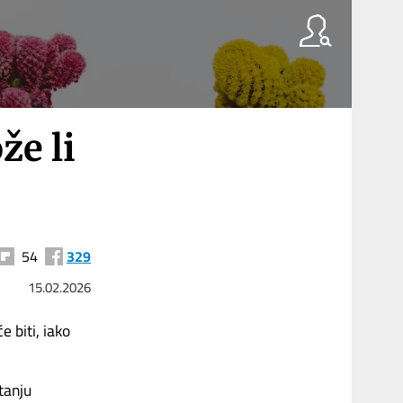
že li
54
329
15.02.2026
e biti, iako
tanju