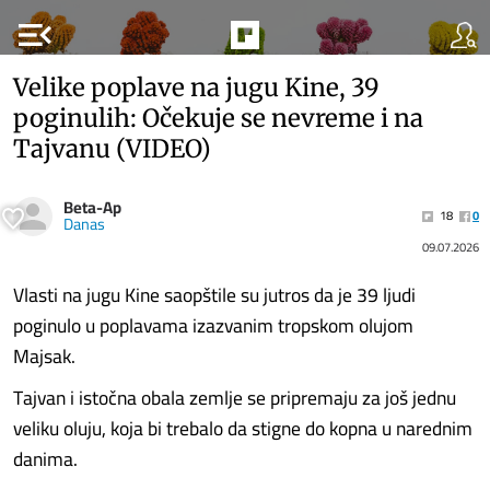
menu_open
Velike poplave na jugu Kine, 39
poginulih: Očekuje se nevreme i na
Tajvanu (VIDEO)
Beta-Ap
18
0
Danas
09.07.2026
Vlasti na jugu Kine saopštile su jutros da je 39 ljudi
poginulo u poplavama izazvanim tropskom olujom
Majsak.
Tajvan i istočna obala zemlje se pripremaju za još jednu
veliku oluju, koja bi trebalo da stigne do kopna u narednim
danima.