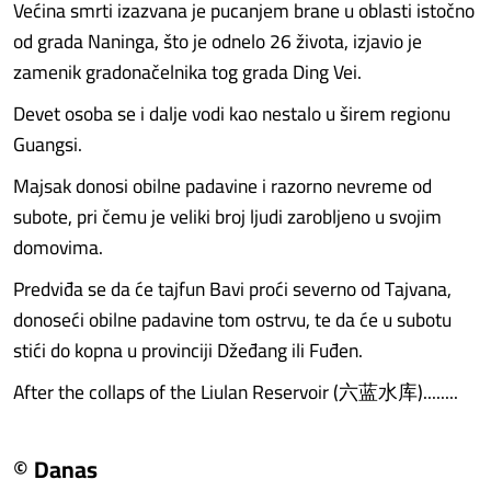
Većina smrti izazvana je pucanjem brane u oblasti istočno
od grada Naninga, što je odnelo 26 života, izjavio je
zamenik gradonačelnika tog grada Ding Vei.
Devet osoba se i dalje vodi kao nestalo u širem regionu
Guangsi.
Majsak donosi obilne padavine i razorno nevreme od
subote, pri čemu je veliki broj ljudi zarobljeno u svojim
domovima.
Predviđa se da će tajfun Bavi proći severno od Tajvana,
donoseći obilne padavine tom ostrvu, te da će u subotu
stići do kopna u provinciji Džeđang ili Fuđen.
After the collaps of the Liulan Reservoir (六蓝水库)........
© Danas