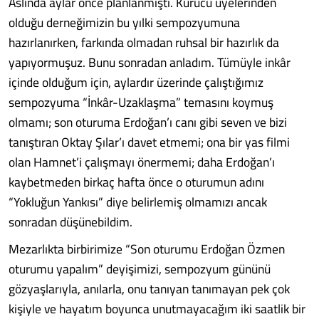
Aslında aylar önce planlanmıştı. Kurucu üyelerinden
olduğu derneğimizin bu yılki sempozyumuna
hazırlanırken, farkında olmadan ruhsal bir hazırlık da
yapıyormuşuz. Bunu sonradan anladım. Tümüyle inkâr
içinde olduğum için, aylardır üzerinde çalıştığımız
sempozyuma “İnkâr-Uzaklaşma” temasını koymuş
olmamı; son oturuma Erdoğan’ı canı gibi seven ve bizi
tanıştıran Oktay Şılar’ı davet etmemi; ona bir yas filmi
olan Hamnet’i çalışmayı önermemi; daha Erdoğan’ı
kaybetmeden birkaç hafta önce o oturumun adını
“Yokluğun Yankısı” diye belirlemiş olmamızı ancak
sonradan düşünebildim.
Mezarlıkta birbirimize “Son oturumu Erdoğan Özmen
oturumu yapalım” deyişimizi, sempozyum gününü
gözyaşlarıyla, anılarla, onu tanıyan tanımayan pek çok
kişiyle ve hayatım boyunca unutmayacağım iki saatlik bir