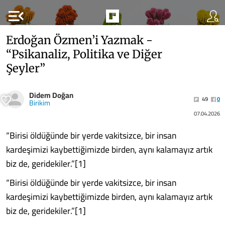
menu_open
Erdoğan Özmen’i Yazmak -
“Psikanaliz, Politika ve Diğer
Şeyler”
Didem Doğan
49
0
Birikim
07.04.2026
“Birisi öldüğünde bir yerde vakitsizce, bir insan
kardeşimizi kaybettiğimizde birden, aynı kalamayız artık
biz de, geridekiler.”[1]
“Birisi öldüğünde bir yerde vakitsizce, bir insan
kardeşimizi kaybettiğimizde birden, aynı kalamayız artık
biz de, geridekiler.”[1]