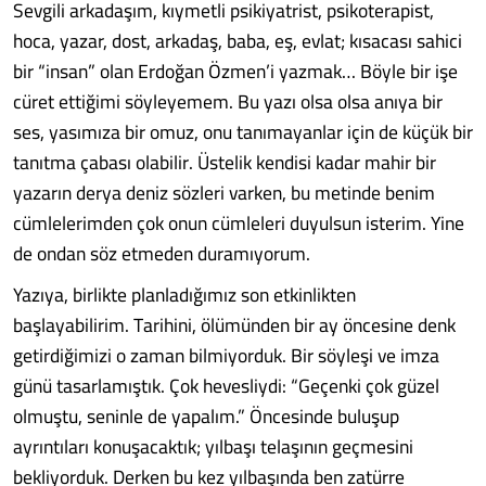
Sevgili arkadaşım, kıymetli psikiyatrist, psikoterapist,
hoca, yazar, dost, arkadaş, baba, eş, evlat; kısacası sahici
bir “insan” olan Erdoğan Özmen’i yazmak… Böyle bir işe
cüret ettiğimi söyleyemem. Bu yazı olsa olsa anıya bir
ses, yasımıza bir omuz, onu tanımayanlar için de küçük bir
tanıtma çabası olabilir. Üstelik kendisi kadar mahir bir
yazarın derya deniz sözleri varken, bu metinde benim
cümlelerimden çok onun cümleleri duyulsun isterim. Yine
de ondan söz etmeden duramıyorum.
Yazıya, birlikte planladığımız son etkinlikten
başlayabilirim. Tarihini, ölümünden bir ay öncesine denk
getirdiğimizi o zaman bilmiyorduk. Bir söyleşi ve imza
günü tasarlamıştık. Çok hevesliydi: “Geçenki çok güzel
olmuştu, seninle de yapalım.” Öncesinde buluşup
ayrıntıları konuşacaktık; yılbaşı telaşının geçmesini
bekliyorduk. Derken bu kez yılbaşında ben zatürre