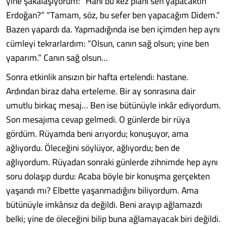
yine şakalaşıyorum: “Hani bu kez planı sen yapacaktın
Erdoğan?” “Tamam, söz, bu sefer ben yapacağım Didem.”
Bazen yapardı da. Yapmadığında ise ben içimden hep aynı
cümleyi tekrarlardım: “Olsun, canın sağ olsun; yine ben
yaparım.” Canın sağ olsun…
Sonra etkinlik ansızın bir hafta ertelendi: hastane.
Ardından biraz daha erteleme. Bir ay sonrasına dair
umutlu birkaç mesaj… Ben ise bütünüyle inkâr ediyordum.
Son mesajıma cevap gelmedi. O günlerde bir rüya
gördüm. Rüyamda beni arıyordu; konuşuyor, ama
ağlıyordu. Öleceğini söylüyor, ağlıyordu; ben de
ağlıyordum. Rüyadan sonraki günlerde zihnimde hep aynı
soru dolaşıp durdu: Acaba böyle bir konuşma gerçekten
yaşandı mı? Elbette yaşanmadığını biliyordum. Ama
bütünüyle imkânsız da değildi. Beni arayıp ağlamazdı
belki; yine de öleceğini bilip buna ağlamayacak biri değildi.