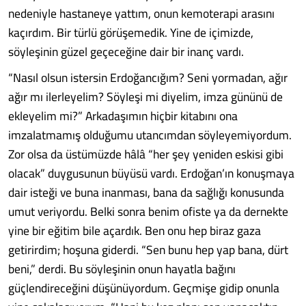
nedeniyle hastaneye yattım, onun kemoterapi arasını
kaçırdım. Bir türlü görüşemedik. Yine de içimizde,
söyleşinin güzel geçeceğine dair bir inanç vardı.
“Nasıl olsun istersin Erdoğancığım? Seni yormadan, ağır
ağır mı ilerleyelim? Söyleşi mi diyelim, imza gününü de
ekleyelim mi?” Arkadaşımın hiçbir kitabını ona
imzalatmamış olduğumu utancımdan söyleyemiyordum.
Zor olsa da üstümüzde hâlâ “her şey yeniden eskisi gibi
olacak” duygusunun büyüsü vardı. Erdoğan’ın konuşmaya
dair isteği ve buna inanması, bana da sağlığı konusunda
umut veriyordu. Belki sonra benim ofiste ya da dernekte
yine bir eğitim bile açardık. Ben onu hep biraz gaza
getirirdim; hoşuna giderdi. “Sen bunu hep yap bana, dürt
beni,” derdi. Bu söyleşinin onun hayatla bağını
güçlendireceğini düşünüyordum. Geçmişe gidip onunla