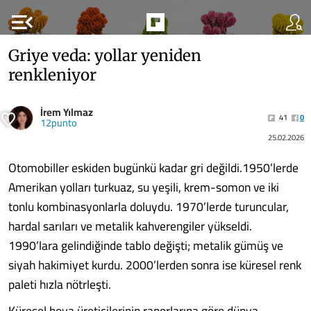
menu_open
Griye veda: yollar yeniden
renkleniyor
İrem Yılmaz
41
0
12punto
25.02.2026
Otomobiller eskiden bugünkü kadar gri değildi.1950’lerde
Amerikan yolları turkuaz, su yeşili, krem-somon ve iki
tonlu kombinasyonlarla doluydu. 1970’lerde turuncular,
hardal sarıları ve metalik kahverengiler yükseldi.
1990’lara gelindiğinde tablo değişti; metalik gümüş ve
siyah hakimiyet kurdu. 2000’lerden sonra ise küresel renk
paleti hızla nötrleşti.
Küresel boya üreticilerinin raporlarına göre dünya