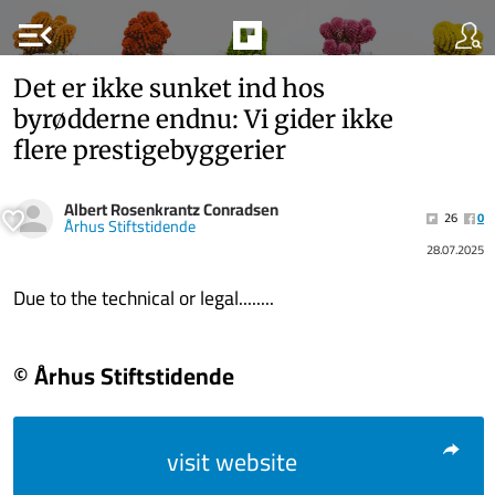
menu_open
Det er ikke sunket ind hos
byrødderne endnu: Vi gider ikke
flere prestigebyggerier
Albert Rosenkrantz Conradsen
26
0
Århus Stiftstidende
28.07.2025
Due to the technical or legal........
© Århus Stiftstidende
visit website