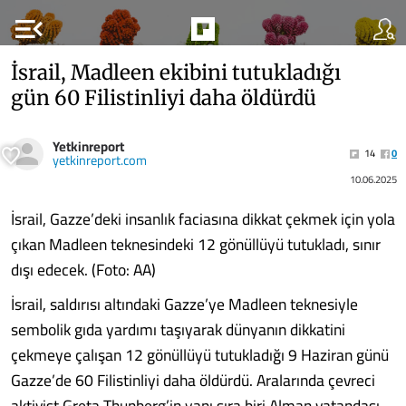
menu_open
İsrail, Madleen ekibini tutukladığı
gün 60 Filistinliyi daha öldürdü
Yetkinreport
14
0
yetkinreport.com
10.06.2025
İsrail, Gazze’deki insanlık faciasına dikkat çekmek için yola
çıkan Madleen teknesindeki 12 gönüllüyü tutukladı, sınır
dışı edecek. (Foto: AA)
İsrail, saldırısı altındaki Gazze’ye Madleen teknesiyle
sembolik gıda yardımı taşıyarak dünyanın dikkatini
çekmeye çalışan 12 gönüllüyü tutukladığı 9 Haziran günü
Gazze’de 60 Filistinliyi daha öldürdü. Aralarında çevreci
aktivist Greta Thunberg’in yanı sıra biri Alman vatandaşı