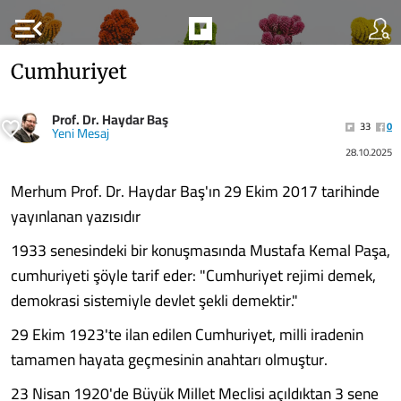
menu_open
Cumhuriyet
Prof. Dr. Haydar Baş
33
0
Yeni Mesaj
28.10.2025
Merhum Prof. Dr. Haydar Baş'ın 29 Ekim 2017 tarihinde
yayınlanan yazısıdır
1933 senesindeki bir konuşmasında Mustafa Kemal Paşa,
cumhuriyeti şöyle tarif eder: "Cumhuriyet rejimi demek,
demokrasi sistemiyle devlet şekli demektir."
29 Ekim 1923'te ilan edilen Cumhuriyet, milli iradenin
tamamen hayata geçmesinin anahtarı olmuştur.
23 Nisan 1920'de Büyük Millet Meclisi açıldıktan 3 sene