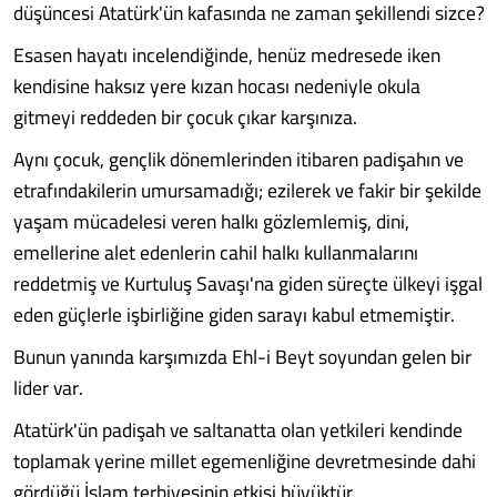
düşüncesi Atatürk'ün kafasında ne zaman şekillendi sizce?
Esasen hayatı incelendiğinde, henüz medresede iken
kendisine haksız yere kızan hocası nedeniyle okula
gitmeyi reddeden bir çocuk çıkar karşınıza.
Aynı çocuk, gençlik dönemlerinden itibaren padişahın ve
etrafındakilerin umursamadığı; ezilerek ve fakir bir şekilde
yaşam mücadelesi veren halkı gözlemlemiş, dini,
emellerine alet edenlerin cahil halkı kullanmalarını
reddetmiş ve Kurtuluş Savaşı'na giden süreçte ülkeyi işgal
eden güçlerle işbirliğine giden sarayı kabul etmemiştir.
Bunun yanında karşımızda Ehl-i Beyt soyundan gelen bir
lider var.
Atatürk'ün padişah ve saltanatta olan yetkileri kendinde
toplamak yerine millet egemenliğine devretmesinde dahi
gördüğü İslam terbiyesinin etkisi büyüktür.