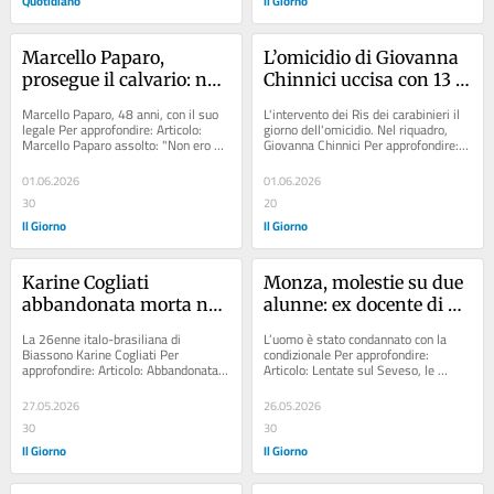
Quotidiano
Il Giorno
Marcello Paparo, 
L’omicidio di Giovanna 
prosegue il calvario: non 
Chinnici uccisa con 13 
è un mafioso, ma la sua 
coltellate: è battaglia 
Marcello Paparo, 48 anni, con il suo 
L'intervento dei Ris dei carabinieri il 
villa a Brugherio viene 
sulla infermità mentale 
legale Per approfondire: Articolo: 
giorno dell'omicidio. Nel riquadro, 
Marcello Paparo assolto: "Non ero un 
Giovanna Chinnici Per approfondire: 
messa all'asta
del cognato Giuseppe 
boss ma mi confiscano la casa" ...
Articolo: Sorella uccisa con...
Caputo
01.06.2026
01.06.2026
30
20
Il Giorno
Il Giorno
Karine Cogliati 
Monza, molestie su due 
abbandonata morta nel 
alunne: ex docente di 
bosco a Carate: 
sostegno condannato a 
La 26enne italo-brasiliana di 
L’uomo è stato condannato con la 
condanna di 7 anni e 4 
2 anni
Biassono Karine Cogliati Per 
condizionale Per approfondire: 
approfondire: Articolo: Abbandonata 
Articolo: Lentate sul Seveso, le 
mesi per Giuseppe 
morta nel bosco a Carate Brianza: 
molestie a una 18enne fanno 
Bernardini
"Nessuna...
scoprire un...
27.05.2026
26.05.2026
30
30
Il Giorno
Il Giorno