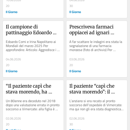
10.06.2026
04.06.2026
20
30
Il Giorno
Il Giorno
Il campione di 
Prescriveva farmaci 
pattinaggio Edoardo 
oppiacei ad ignari 
Comi buttato a terra per 
pazienti: medico 
Edoardo Comi e Irina Napolitano ai 
A far scattare le indagini era stata la 
strappargli la catenina: 
seminfermo di mente
Mondiali del marzo 2025 Per 
segnalazione di una farmacia 
approfondire: Articolo: Aggredisce i 
monzese (foto di archivio) Per 
“C’era gente in stazione, 
sanitari. Denunciato Articolo: ...
approfondire: Articolo: Monza,...
ma nessuno è 
04.06.2026
03.06.2026
intervenuto”
20
20
Il Giorno
Il Giorno
“Il paziente capì che 
Il paziente “capì che 
stava morendo, ha 
stava morendo”: il 
avuto paura”. Il 
Tribunale di Monza 
Un 80enne era deceduto nel 2018 
L’anziano si era recato al pronto 
Tribunale risarcisce i 
risarcisce i familiari per 
dopo una valutazione errata in pronto 
soccorso dell’ospedale di Vimercate: 
soccorso a Vimercate: alla figlia è 
ma qui non gli era stata diagnosticata 
familiari: “Danno da 
danno da “lucida 
stato riconosciuto un risarcimento 
correttamente una emorragia Per...
lucida agonia”
agonia”
extra di...
02.06.2026
02.06.2026
20
30