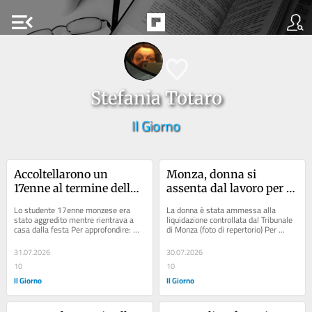
menu_open
Stefania Totaro
Il Giorno
Accoltellarono un 
Monza, donna si 
17enne al termine della 
assenta dal lavoro per 
festa del Monza Calcio: 
seguire la madre malata 
Lo studente 17enne monzese era 
La donna è stata ammessa alla 
arrestati due giovani
e va in crisi finanziaria: 
stato aggredito mentre rientrava a 
liquidazione controllata dal Tribunale 
casa dalla festa Per approfondire: 
di Monza (foto di repertorio) Per 
l’aiuto del Tribunale
Articolo: Lo studente accoltellato al...
approfondire: Articolo: Lissone,...
31.07.2026
30.07.2026
10
10
Il Giorno
Il Giorno