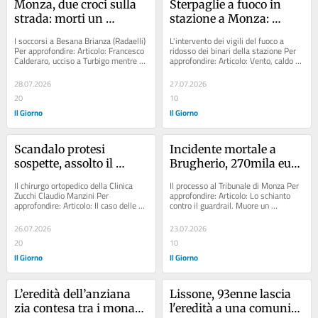
Monza, due croci sulla 
Sterpaglie a fuoco in 
strada: morti un 
stazione a Monza: 
centauro e un pedone
arrivano i pompieri, 
I soccorsi a Besana Brianza (Radaelli) 
L'intervento dei vigili del fuoco a 
circolazione ferroviaria 
Per approfondire: Articolo: Francesco 
ridosso dei binari della stazione Per 
Calderaro, ucciso a Turbigo mentre 
approfondire: Articolo: Vento, caldo e 
bloccata sulle direttrici 
pedalava sulla Sp 341....
sterpaglie. Due incendi in...
per Milano, Como e 
28.07.2026
27.07.2026
Lecco
20
10
Il Giorno
Il Giorno
Scandalo protesi 
Incidente mortale a 
sospette, assolto il 
Brugherio, 270mila euro 
chirurgo Claudio 
di risarcimento per i 
Il chirurgo ortopedico della Clinica 
Il processo al Tribunale di Monza Per 
Manzini. Corruzione 
familiari del “brillante 
Zucchi Claudio Manzini Per 
approfondire: Articolo: Lo schianto 
approfondire: Articolo: Il caso delle 
contro il guardrail. Muore un 
prescritta ed esclusa 
ricercatore”
protesi sospette: "Un chirurgo...
ventenne, un altro ferito ...
l’associazione a 
26.07.2026
23.07.2026
delinquere
20
10
Il Giorno
Il Giorno
L’eredità dell’anziana 
Lissone, 93enne lascia 
zia contesa tra i monaci 
l'eredità a una comunità 