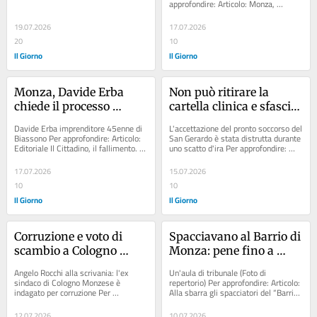
approfondire: Articolo: Monza, 
euro
soldi per mio figlio 
escogitò una serie di fallimenti...
malato”
19.07.2026
17.07.2026
20
10
Il Giorno
Il Giorno
Monza, Davide Erba 
Non può ritirare la 
chiede il processo 
cartella clinica e sfascia 
abbreviato per i corsi 
l’ufficio accoglienza del 
Davide Erba imprenditore 45enne di 
L'accettazione del pronto soccorso del 
professionali fantasma
San Gerardo
Biassono Per approfondire: Articolo: 
San Gerardo è stata distrutta durante 
Editoriale Il Cittadino, il fallimento. 
uno scatto d'ira Per approfondire: 
Debiti per oltre 5 milioni di...
Articolo: Aggressione al...
17.07.2026
15.07.2026
10
10
Il Giorno
Il Giorno
Corruzione e voto di 
Spacciavano al Barrio di 
scambio a Cologno 
Monza: pene fino a 
Monzese: indagini 
quattro anni per i 
Angelo Rocchi alla scrivania: l'ex 
Un'aula di tribunale (Foto di 
chiuse. Cosa rischia l’ex 
membri delle due bande
sindaco di Cologno Monzese è 
repertorio) Per approfondire: Articolo: 
indagato per corruzione Per 
Alla sbarra gli spacciatori del “Barrio” 
sindaco Rocchi
approfondire: Articolo: Inchiesta 
del quartiere Cederna a...
Hydra, pesa...
12.07.2026
10.07.2026