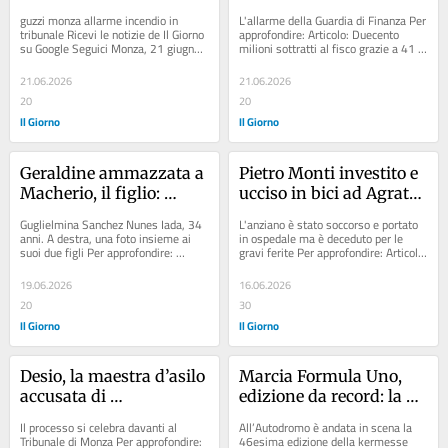
Monza con i coltelli
case svaligiate: a Monza 
guzzi monza allarme incendio in 
L'allarme della Guardia di Finanza Per 
è allarme rosso
tribunale Ricevi le notizie de Il Giorno 
approfondire: Articolo: Duecento 
su Google Seguici Monza, 21 giugno 
milioni sottratti al fisco grazie a 41 
2026 - Due maranza...
società fantasma: un arresto...
21.06.2026
21.06.2026
20
20
Il Giorno
Il Giorno
Geraldine ammazzata a 
Pietro Monti investito e 
Macherio, il figlio: 
ucciso in bici ad Agrate 
"Papa scriveva a 
Brianza: perizia 
Guglielmina Sanchez Nunes Iada, 34 
L'anziano è stato soccorso e portato 
mamma che se non 
cinematica sull'omicidio 
anni. A destra, una foto insieme ai 
in ospedale ma è deceduto per le 
suoi due figli Per approfondire: 
gravi ferite Per approfondire: Articolo: 
fossero tornati insieme 
stradale
Articolo: Fallimento per Davide 
Ciclista travolto e ucciso...
lui era capace di fare 
Erba,...
19.06.2026
16.06.2026
qualsiasi cosa"
20
30
Il Giorno
Il Giorno
Desio, la maestra d’asilo 
Marcia Formula Uno, 
accusata di 
edizione da record: la 
maltrattamenti: “Gli 
carica dei 7mila 
Il processo si celebra davanti al 
All’Autodromo è andata in scena la 
alunni erano sereni, 
all’autodromo di Monza
Tribunale di Monza Per approfondire: 
46esima edizione della kermesse 