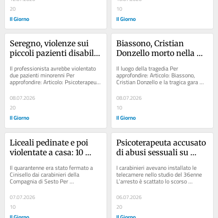
20
10
Il Giorno
Il Giorno
Seregno, violenze sui 
Biassono, Cristian 
piccoli pazienti disabili: 
Donzello morto nella 
ora lo psicoterapeuta a 
gara clandestina di 
Il professionista avrebbe violentato 
Il luogo della tragedia Per 
processo vuole aiuto 
moto: 4 anni al 
due pazienti minorenni Per 
approfondire: Articolo: Biassono, 
approfondire: Articolo: Psicoterapeuta 
Cristian Donzello e la tragica gara 
psicologico
presunto organizzatore
accusato di abusi sessuali su 
clandestina di moto: tre imputati in...
piccoli...
08.07.2026
08.07.2026
20
10
Il Giorno
Il Giorno
Liceali pedinate e poi 
Psicoterapeuta accusato 
violentate a casa: 10 
di abusi sessuali su 
anni di carcere per il 
piccoli pazienti: analisi 
Il quarantenne era stato fermato a 
I carabinieri avevano installato le 
predatore sessuale di 
sulle foto hard trovate 
Cinisello dai carabinieri della 
telecamere nello studio del 36enne 
Compagnia di Sesto Per 
L’arresto è scattato lo scorso 
Sesto San Giovanni
in pc e smartphone
approfondire: Articolo: L’incubo delle 
settembre Per approfondire: 
amiche...
Articolo:...
07.07.2026
06.07.2026
10
20
Il Giorno
Il Giorno