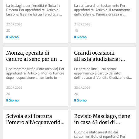
di Dumenza e i nipoti. 
monastica. I nipoti 
La battaglia per l’eredità è finita in 
La scrittura di un testamento Per 
Ma uno dei due 
presentano un altro 
Procura Per approfondire: Articolo: 
approfondire: Articolo: Il testamento 
Lissone, 93enne lascia l'eredità a 
della 93enne, l’amica di casa e 
testamenti è falso
testamento, ma è falso: 
una comunità monastica. I...
l’eredità saccheggiata: il caso...
gli atti in Procura
22.07.2026
21.07.2026
20
10
Il Giorno
Il Giorno
Monza, operata di 
Grandi occasioni 
cancro al seno per un 
all’asta giudiziaria: 
ritardo diagnostico: 
macchinoni di lusso per 
Una mammografia (Foto archivio) Per 
Le aste on line, il cui primo 
scatta il risarcimento 
chi non parte. Ma anche 
approfondire: Articolo: Morì di tumore 
esperimento è partito dal sito 
dopo l’esposizione all’amianto in 
dell’Istituto di Vendite Giudiziarie di 
dei danni per una 
frigoriferi, lavatrici e pc
caserma: il ministero della...
Monza il 31 maggio del 2008, sono 
42enne
una...
20.07.2026
20.07.2026
20
20
Il Giorno
Il Giorno
Scivola e si frattura 
Bovisio Masciago, tiene 
l’omero all'Acquaworld 
in casa 43 dosi di 
di Concorezzo: arriva il 
cocaina: 37enne 
L’uomo è stato arrestato dai 
risarcimento di 20mila 
arrestato. “Mi servivano 
carabinieri (foto di repertorio) Per 