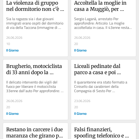
La violenza di gruppo 
Accoltella la moglie in 
nel dormitorio non c’è 
casa a Muggiò, per 
stata: assolti i due 
Sergio Laganà l’accusa è 
Sia la ragazza sia i due giovani 
Sergio Laganà, arrestato Per 
ventenni denunciati da 
di tentato femminicidio
immigrati erano ospiti del dormitorio 
approfondire: Articolo: La moglie 
di via della Taccona (immagine di 
accoltellata in casa. Il 43enne resta 
una ragazza ospite del 
repertorio) Per approfondire: ...
in carcere. E spunta un’aggressione...
centro
26.06.2026
26.06.2026
10
20
Il Giorno
Il Giorno
Brugherio, motociclista 
Liceali pedinate dal 
di 33 anni dopo la 
parco a casa e poi 
carambola rimane 
violentate: chiesti 7 anni 
Il delicato intervento dei vigili del 
Il quarantenne era stato fermato a 
schiacciato sotto l'auto: 
per il predatore sessuale 
fuoco per liberare il motociclista 
Cinisello dai carabinieri della 
33enne dall'auto Per approfondire: 
Compagnia di Sesto Per 
è in fin di vita
di Sesto San Giovanni
Articolo: Incidente a Gallarate,...
approfondire: Articolo: Chi è il 
predatore...
26.06.2026
23.06.2026
20
20
Il Giorno
Il Giorno
Restano in carcere i due 
Falsi finanzieri, 
maranza che girano per 
spoofing telefonico e 