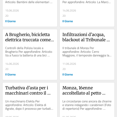
Articolo: Bambini delle elementari 
Per approfondire: Articolo: La Marcia 
molti genitori mi hanno 
palpeggiati dal maestro: potrebbero...
Formula Uno. In pista si corre...
mandato anche i 
15.06.2026
14.06.2026
secondi figli”
20
20
Il Giorno
Il Giorno
A Brugherio, bicicletta 
Infiltrazioni d’acqua, 
elettrica truccata come 
blackout al Tribunale di 
un motorino: scattano 
Monza: senza corrente 
Controlli della Polizia locale a 
Il tribunale di Monza Per 
sanzioni per 9mila euro
gli uffici dei gip
Brugherio Per approfondire: Articolo: 
approfondire: Articolo: Cerro 
Va a fuoco la batteria di una bici 
Maggiore, il temporale danneggia la 
elettrica: incendio in una cantina...
croce del santuario: rischio caduta, 
evacuate le...
14.06.2026
11.06.2026
20
20
Il Giorno
Il Giorno
Turbativa d’asta per i 
Monza, 16enne 
macchinari contro il 
accoltellato al petto 
cancro: assolta la 
dopo la festa per la 
Un macchinario Elekta Per 
Le circostanze cono ancora da chiarire 
multinazionale Elekta
promozione in Serie A: 
approfondire: Articolo: Elekta di 
e stanno indagando i carabinieri (Foto 
Agrate, dopo il processo per turbativa 
di repertorio) Per approfondire: 
indagano i carabinieri
d’asta chiuso dalla prescrizione 
Articolo: Monza, è festa per...
arriva...