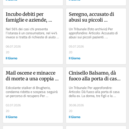
Incubo debiti per 
Seregno, accusato di 
famiglie e aziende, 
abusi su piccoli 
Monza è maglia nera in 
pazienti: psicoterapeuta 
Nel 56% dei casi chi presenta 
Un Tribunale (foto archivio) Per 
Lombardia
chiamato in Tribunale a 
l’istanza è un consumatore, nel 44% 
approfondire: Articolo: Accusato di 
invece si tratta di richieste di aiuto da 
abusi sui piccoli pazienti. 
Monza
parte di imprese e ditte individuali ...
Psicoterapeuta di Meda alla sbarra ...
06.07.2026
05.07.2026
20
20
Il Giorno
Il Giorno
Mail oscene e minacce 
Cinisello Balsamo, dà 
di morte a una coppia di 
fuoco alla porta di casa 
Brugherio: condanna 
dell’ex compagna: 
Edicolante stalker di Brugherio, 
Un Tribunale Per approfondire: 
ridotta e sospesa, 
35enne assolto 
condanna ridotta e sospesa: seguirà 
Articolo: Dà fuoco alla porta di casa 
un percorso di recupero Per 
della ex. La donna, tre figli e la 
seguirà un percorso di 
dall’accusa di tentato 
approfondire: Articolo: L’incubo di 
suocera si salvano scappando dai...
recupero per stalker
omicidio
una...
02.07.2026
30.06.2026
20
20
Il Giorno
Il Giorno