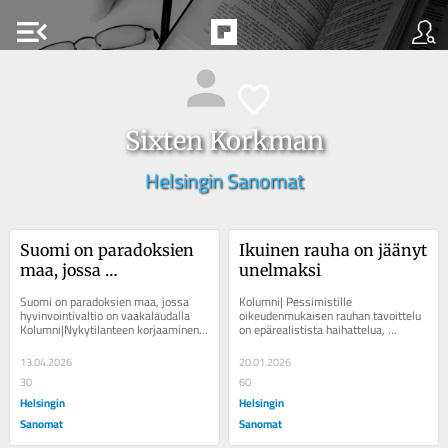
menu_open
Sixten Korkman
Helsingin Sanomat
Suomi on paradoksien 
Ikuinen rauha on jäänyt 
maa, jossa 
unelmaksi
hyvinvointivaltio on 
Suomi on paradoksien maa, jossa 
Kolumni| Pessimistille 
vaakalaudalla
hyvinvointivaltio on vaakalaudalla 
oikeudenmukaisen rauhan tavoittelu 
Kolumni|Nykytilanteen korjaaminen 
on epärealistista haihattelua, 
vaatii ”kylmää päätä ja lämmintä...
optimisti yrittää toimia sen puolesta. 
Kirjoittaja on...
13.04.2026
20.01.2026
30
60
Helsingin
Helsingin
Sanomat
Sanomat