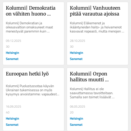
Kolumni| Demokratia 
Kolumni| Vanhuuteen 
on vähiten huono 
pitää varautua ajoissa
järjestelmä
Kolumni| Demokratian ja 
Kolumni| Eläkemenot ja 
oikeusvaltion omaksuneet maat 
ikääntyneiden hoito- ja hoivamenot 
menestyvät paremmin kuin 
kasvavat nopeasti, mutta menojen 
autoritaarisesti hallitut maat. 
kasvun hillintään on monia keinoja. 
Kirjoittaja on Helsingin Sanomien...
Kirjoittaja on...
09.12.2025
28.10.2025
30
30
Helsingin
Helsingin
Sanomat
Sanomat
Euroopan hetki lyö
Kolumni| Orpon 
hallitus muutti 
Kolumni| Puolustussotaa käyvän 
linjaansa 
Kolumni| Hallitus ei ole 
Ukrainan tukemisessa on myös 
veronalennusriihessä
saavuttamassa tavoitteitaan. 
kysymys arvoistamme: vapaudesta, 
Samalla sen toimet lisäävät 
oikeudesta, kansanvallasta ja 
eriarvoisuutta sekä köyhyydestä 
eurooppalaisesta...
aiheutuvia ongelmia. ...
16.09.2025
06.05.2025
40
20
Helsingin
Helsingin
Sanomat
Sanomat