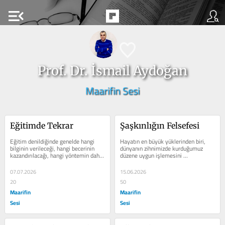
menu_open
Prof. Dr. İsmail Aydoğan
Maarifin Sesi
Eğitimde Tekrar
Şaşkınlığın Felsefesi
Eğitim denildiğinde genelde hangi 
Hayatın en büyük yüklerinden biri, 
bilginin verileceği, hangi becerinin 
dünyanın zihnimizde kurduğumuz 
kazandırılacağı, hangi yöntemin daha 
düzene uygun işlemesini 
etkili olduğu...
beklemektir. İnsanı yoran çoğu 
zaman olaylar...
07.07.2026
15.06.2026
20
50
Maarifin
Maarifin
Sesi
Sesi