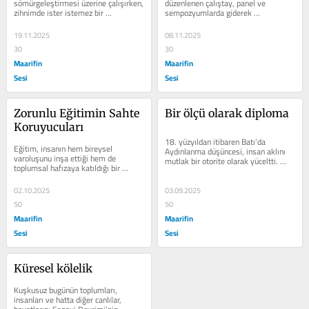
sömürgeleştirmesi üzerine çalışırken, 
düzenlenen çalıştay, panel ve 
zihnimde ister istemez bir 
sempozyumlarda giderek 
“sömürgeci tipolojisi” oluşmuştu....
belirginleşen bir akademisyen profili 
dikkat çekmektedir....
19.11.2025
08.11.2025
30
30
Maarifin
Maarifin
Sesi
Sesi
Zorunlu Eğitimin Sahte 
Bir ölçü olarak diploma
Koruyucuları
18. yüzyıldan itibaren Batı’da 
Eğitim, insanın hem bireysel 
Aydınlanma düşüncesi, insan aklını 
varoluşunu inşa ettiği hem de 
mutlak bir otorite olarak yüceltti. 
toplumsal hafızaya katıldığı bir 
Kültür, gelenek ve din, toplumsal...
alandır. Bireysel varoluş, insanın 
kendi...
02.10.2025
03.09.2025
50
50
Maarifin
Maarifin
Sesi
Sesi
Küresel kölelik
Kuşkusuz bugünün toplumları, 
insanları ve hatta diğer canlılar, 