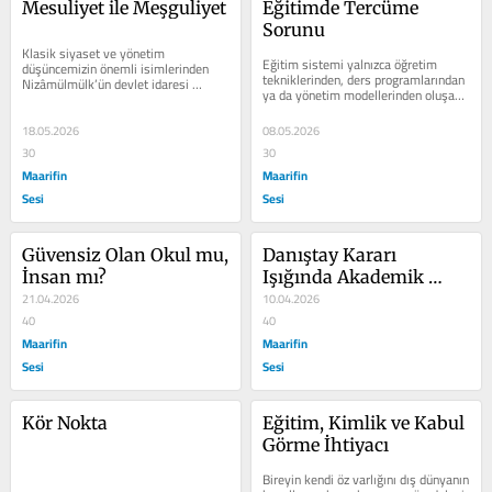
Mesuliyet ile Meşguliyet
Eğitimde Tercüme 
Sorunu
Klasik siyaset ve yönetim 
Eğitim sistemi yalnızca öğretim 
düşüncemizin önemli isimlerinden 
tekniklerinden, ders programlarından 
Nizâmülmülk’ün devlet idaresi 
ya da yönetim modellerinden oluşan 
tecrübesinden süzülerek gelen 
mekanik bir düzenek değildir....
meşhur...
18.05.2026
08.05.2026
30
30
Maarifin
Maarifin
Sesi
Sesi
Güvensiz Olan Okul mu, 
Danıştay Kararı 
İnsan mı?
Işığında Akademik 
21.04.2026
Liyakate Dair
10.04.2026
40
40
Maarifin
Maarifin
Sesi
Sesi
Kör Nokta
Eğitim, Kimlik ve Kabul 
Görme İhtiyacı
Bireyin kendi öz varlığını dış dünyanın 