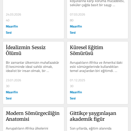
koşullarına karşı koruma mücadelesi, 
seküler çağda basit bir saygı 
arayışından ziyade,...
24.03.2026
07.03.2026
40
80
Maarifin
Maarifin
Sesi
Sesi
İdealizmin Sessiz 
Küresel Eğitim 
Ölümü
Sömürüsü
Bir zamanlar ülkemizin muhafazakâr 
Avrupalıların Afrika ve Amerika’daki 
(!) kesiminde ideal sahibi olmak, 
eski sömürgelerinde kullandıkları 
idealist bir insan olmak, bir 
temel araçlardan biri eğitimdi. 
zamanların ünlü deyişiyle “dava 
Misyoner okulları aracılığıyla,...
adamı”...
23.01.2026
01.12.2025
30
30
Maarifin
Maarifin
Sesi
Sesi
Modern Sömürgeciliğin 
Gittikçe yaygınlaşan 
Anatomisi
akademik figür
Avrupalıların Afrika ülkelerini 
Son yıllarda, eğitim alanında 