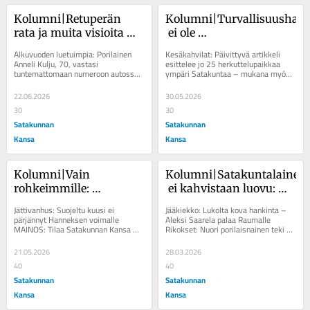
Kolumni|Retuperän 
Kolumni|Turvallisuushak
rata ja muita visioita 
 ei ole 
Pohjois-Satakuntaan
muutosvastarintaa: 
Alkuvuoden luetuimpia: Porilainen 
Kesäkahvilat: Päivittyvä artikkeli 
pikkukunnan 
Anneli Kulju, 70, vastasi 
esittelee jo 25 herkuttelupaikkaa 
tuntemattomaan numeroon autossa 
ympäri Satakuntaa – mukana myös 
monimediamylläkkä
– "Onneksi tililläni oli vain yksi 
täysin uusia kohteita Retkelle:...
euro"...
22.06.2026
30.05.2026
30
30
Satakunnan
Satakunnan
Kansa
Kansa
Kolumni|Vain 
Kolumni|Satakuntalainen
rohkeimmille: 
 ei kahvistaan luovu: 
uskallatko vielä poiketa 
”Ekkös vain kerkee 
Jättivanhus: Suojeltu kuusi ei 
Jääkiekko: Lukolta kova hankinta – 
kylätielle?
kaffeelle!”
pärjännyt Hanneksen voimalle 
Aleksi Saarela palaa Raumalle 
MAINOS: Tilaa Satakunnan Kansa 
Rikokset: Nuori porilaisnainen teki 
Länsi-Suomi 1 €/kk. Vain 
Helsingin-reissuja keväällä ja 
rohkeimmille: uskallatko...
kesällä...
21.05.2026
28.03.2026
40
40
Satakunnan
Satakunnan
Kansa
Kansa