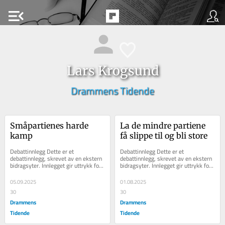
menu_open
Lars Krogsund
Drammens Tidende
Småpartienes harde 
La de mindre partiene 
kamp
få slippe til og bli store
Debattinnlegg Dette er et 
Debattinnlegg Dette er et 
debattinnlegg, skrevet av en ekstern 
debattinnlegg, skrevet av en ekstern 
bidragsyter. Innlegget gir uttrykk for 
bidragsyter. Innlegget gir uttrykk for 
skribentens holdninger. Vi får ikke 
skribentens holdninger. Skikkelig 
være...
synd at...
05.09.2025
01.08.2025
30
30
Drammens
Drammens
Tidende
Tidende