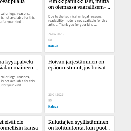
t ovat pilalla
Punk­ki­pa­niik­ki iski, mutta 
on ole­mas­sa vaa­ral­li­sem­
cal or legal reasons, 
pia­kin eläimiä
Due to the technical or legal reasons, 
is not available for this 
readability mode is not available for this 
u for your kind 
article. Thank you for your kind 
understanding.
24.04.2026
60
Kaleva
kyy­ti­pal­ve­lu 
Hoivan jär­jes­tä­mi­nen on 
si­alan maineen 
epäon­nis­tu­nut, jos hoi­vat­
­ses­ta
ta­va ku­ris­tuu hen­gil­tä
cal or legal reasons, 
is not available for this 
u for your kind 
23.01.2026
50
Kaleva
et eivät ole 
Ku­lut­ta­jien syyl­lis­tä­mi­nen 
n­nel­li­sin kansa
on koh­tuu­ton­ta, kun puolet 