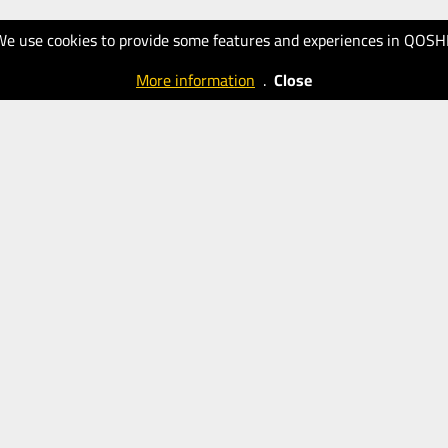
We use cookies to provide some features and experiences in QOSH
More information
.
Close