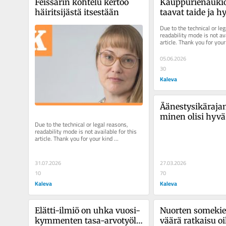
Feis­sa­rin kohtelu kertoo 
Kaup­pu­rie­nau­ki
häi­rit­si­jäs­tä it­ses­tään
taa­vat taide ja hy­
kyky katsoa toi­sa
Due to the technical or leg
readability mode is not ava
article. Thank you for your 
understanding.
05.06.2026
30
Kaleva
Ää­nes­tys­ikä­ra­ja
mi­nen olisi hyvä
Due to the technical or legal reasons, 
nuorten tu­le­vai­s
readability mode is not available for this 
pa­laut­ta­mi­sek­si
article. Thank you for your kind 
understanding.
31.07.2026
27.03.2026
10
70
Kaleva
Kaleva
Elät­ti-il­miö on uhka vuo­si­
Nuorten so­me­kiel
kym­men­ten ta­sa-ar­vo­työl­
väärä rat­kai­su 